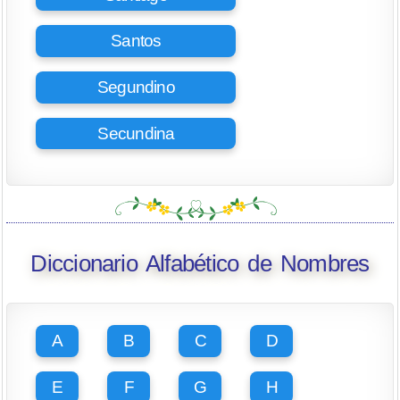
Santos
Segundino
Secundina
Diccionario Alfabético de Nombres
A
B
C
D
E
F
G
H