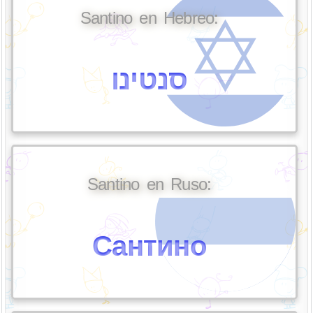
Santino en Hebreo:
סנטינו
Santino en Ruso:
Сантино