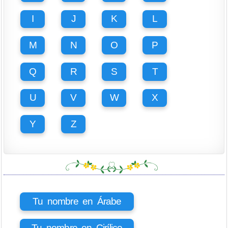
I
J
K
L
M
N
O
P
Q
R
S
T
U
V
W
X
Y
Z
Tu nombre en Árabe
Tu nombre en Cirílico