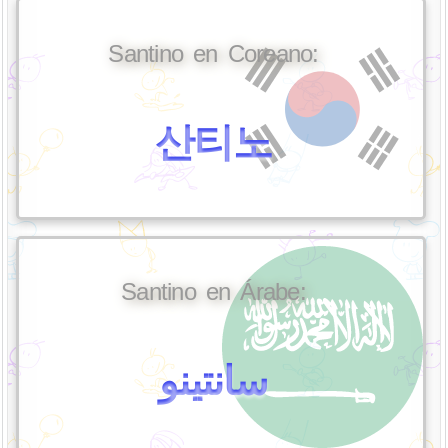
Santino en Coreano:
산티노
Santino en Árabe:
سانتينو