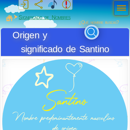
Men
ú
MiSabueso
Significado de Nombres
¿Qué nombre buscas?
Origen y
significado de Santino