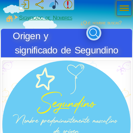
Men
ú
MiSabueso
Significado de Nombres
¿Qué nombre buscas?
Origen y
significado de Segundino