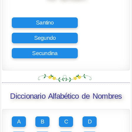
Santino
Segundo
Secundina
Diccionario Alfabético de Nombres
A
B
C
D