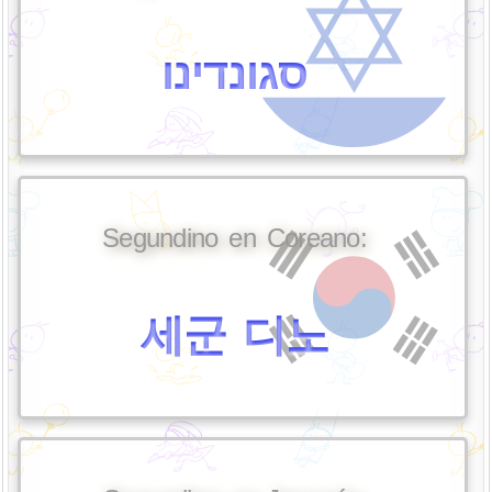
סגונדינו
Segundino en Coreano:
세군 디노