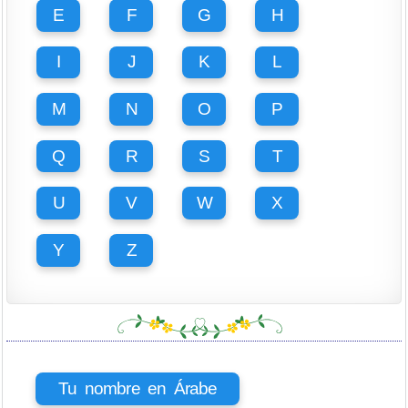
E
F
G
H
I
J
K
L
M
N
O
P
Q
R
S
T
U
V
W
X
Y
Z
Tu nombre en Árabe