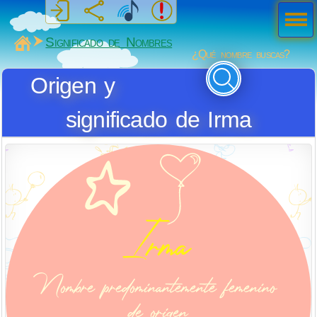
Men
ú
MiSabueso
Significado de Nombres
¿Qué nombre buscas?
Origen y
significado de Irma