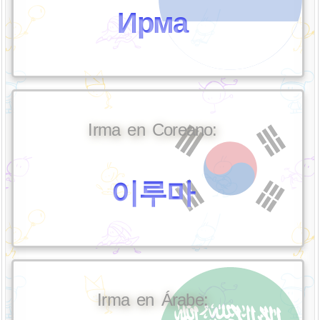
Ирма
Irma en Coreano:
이루마
Irma en Árabe: