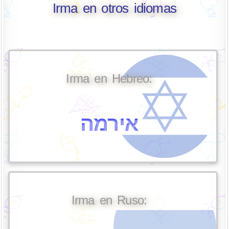
Irma en otros idiomas
Irma en Hebreo:
אירמה
Irma en Ruso: