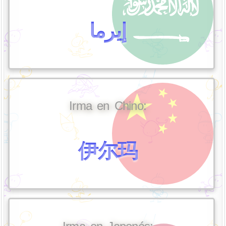
إيرما
Irma en Chino:
伊尔玛