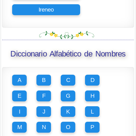
Ireneo
Diccionario Alfabético de Nombres
A
B
C
D
E
F
G
H
I
J
K
L
M
N
O
P