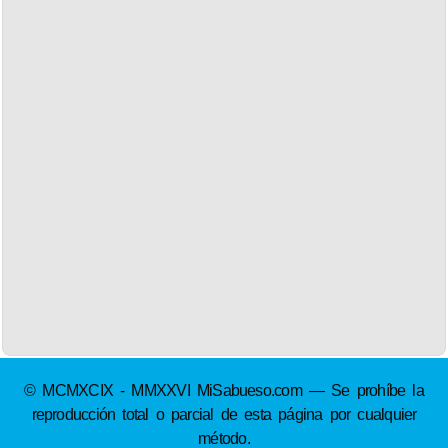
© MCMXCIX - MMXXVI MiSabueso.com — Se prohíbe la
reproducción total o parcial de esta página por cualquier
método.