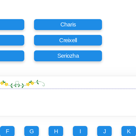
Charis
Creixell
Seriozha
F
G
H
I
J
K