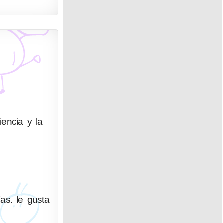
iencia y la
as. le gusta