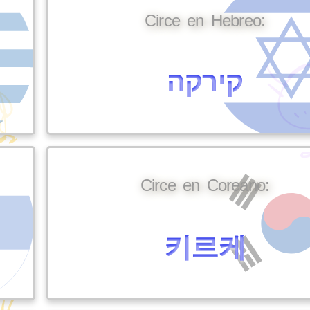
Circe en Hebreo:
קירקה
Circe en Coreano:
키르케