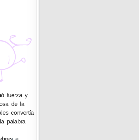
mó fuerza y
iosa de la
les convertía
la palabra
ebres e