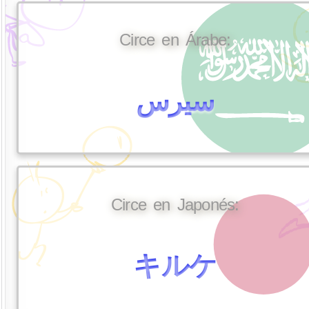
Circe en Árabe:
سيرس
Circe en Japonés:
キルケ