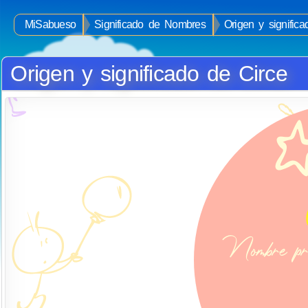
MiSabueso
Significado de Nombres
Origen y signific
Origen y significado de Circe