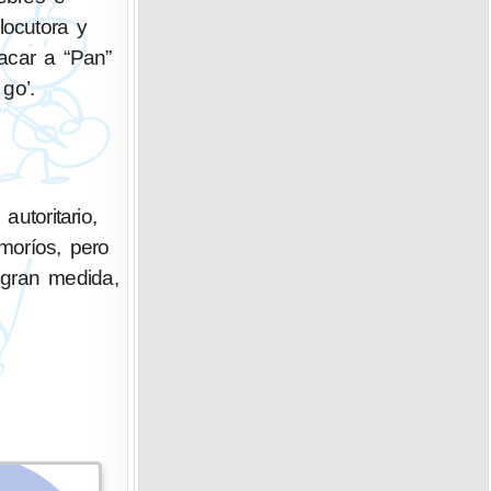
locutora y
acar a “Pan”
go’.
utoritario,
amoríos, pero
 gran medida,