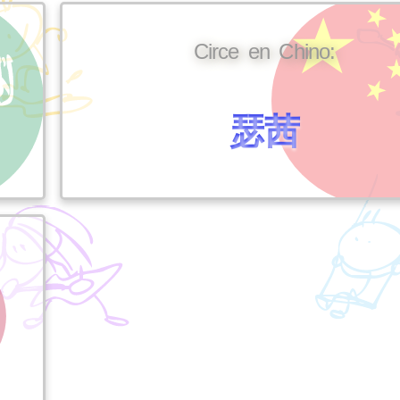
Circe en Chino:
瑟茜