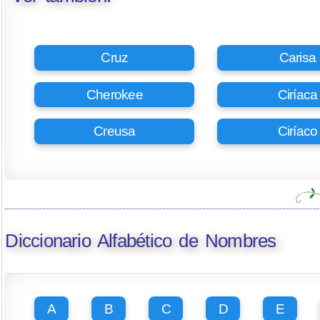
Cruz
Carisa
Cherokee
Ciríaca
Creusa
Ciríaco
Diccionario Alfabético de Nombres
A
B
C
D
E