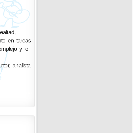
altad,
nto en tareas
omplejo y lo
ctor, analista