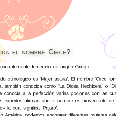
fica el nombre Circe?
inantemente femenino de origen Griego.
o etimológico es ‘Mujer astuta’. El nombre ‘Circe’ to
ega, también conocida como “La Diosa Hechicera” o “D
 conocía a la perfección varias pociones con las cua
 expertos afirman que el nombre es proveniente de 
e» la cual significa ‘Pájaro’.
América, podemos encontrar diferentes mujeres cél