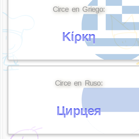
Circe en Griego:
Κίρκη
Circe en Ruso:
Цирцея