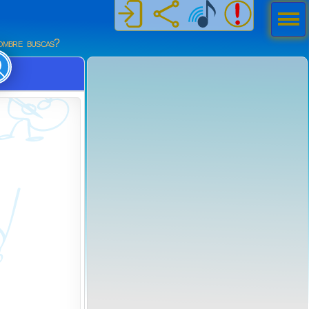
Men
ú
mbre buscas?