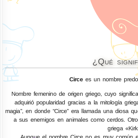
¿Qué signi
Circe
es un nombre predom
Nombre femenino de origen griego, cuyo significad
adquirió popularidad gracias a la mitología gri
magia”, en donde “Circe” era llamada una diosa que
a sus enemigos en animales como cerdos. Otros
griega «Kirk
Aunque el nombre Circe no es muy común en 