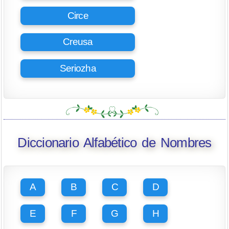
Circe
Creusa
Seriozha
Diccionario Alfabético de Nombres
A
B
C
D
E
F
G
H