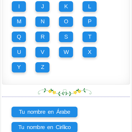
I
J
K
L
M
N
O
P
Q
R
S
T
U
V
W
X
Y
Z
Tu nombre en Árabe
Tu nombre en Cirílico