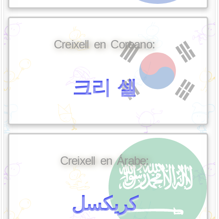
Creixell en Coreano:
크리 셀
Creixell en Árabe:
كريكسل