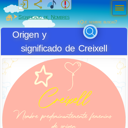
Men
ú
MiSabueso
Significado de Nombres
¿Qué nombre buscas?
Origen y
significado de Creixell