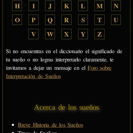
H
I
J
K
L
M
N
O
P
Q
R
S
T
U
V
W
X
Y
Z
Si no encuentras en el diccionario el significado de
tu sueño o no logras interpretarlo claramente, te
invitamos a dejar un mensaje en el
Foro sobre
Interpretación de Sueños
Acerca de los sueños
Breve Historia de los Sueños
Tipos de Sueños: