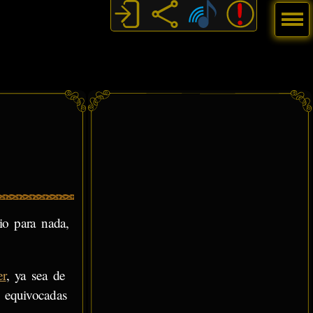
Menú
io para nada,
er
, ya sea de
equivocadas