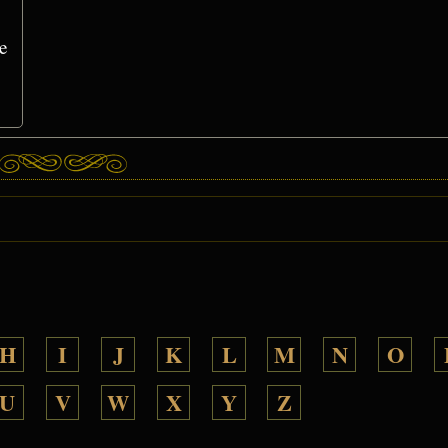
e
H
I
J
K
L
M
N
O
U
V
W
X
Y
Z