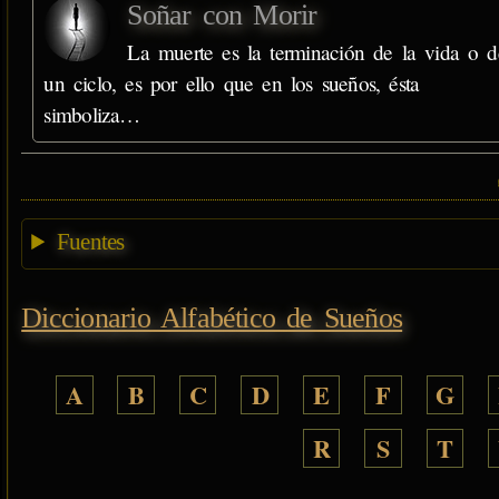
Soñar con Morir
La muerte es la terminación de la vida o d
un ciclo, es por ello que en los sueños, ésta
simboliza…
Fuentes
Diccionario Alfabético de Sueños
A
B
C
D
E
F
G
R
S
T