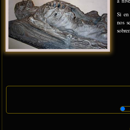
a nive
Si en
nos s
sobre