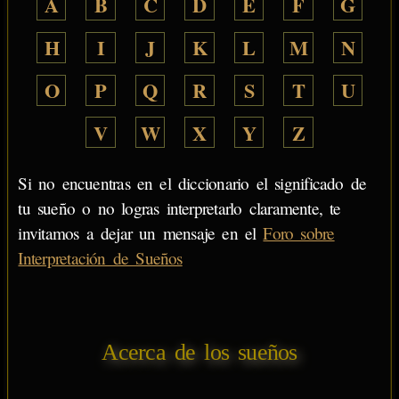
A
B
C
D
E
F
G
H
I
J
K
L
M
N
O
P
Q
R
S
T
U
V
W
X
Y
Z
Si no encuentras en el diccionario el significado de
tu sueño o no logras interpretarlo claramente, te
invitamos a dejar un mensaje en el
Foro sobre
Interpretación de Sueños
Acerca de los sueños