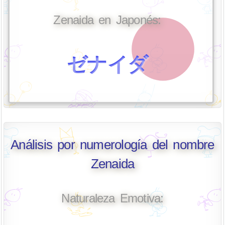
Zenaida en Japonés:
ゼナイダ
Análisis por numerología del nombre
Zenaida
Naturaleza Emotiva: