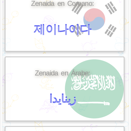
Zenaida en Coreano:
제이나이다
Zenaida en Árabe:
زينايدا