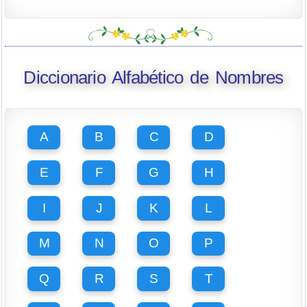
Diccionario Alfabético de Nombres
A
B
C
D
E
F
G
H
I
J
K
L
M
N
O
P
Q
R
S
T