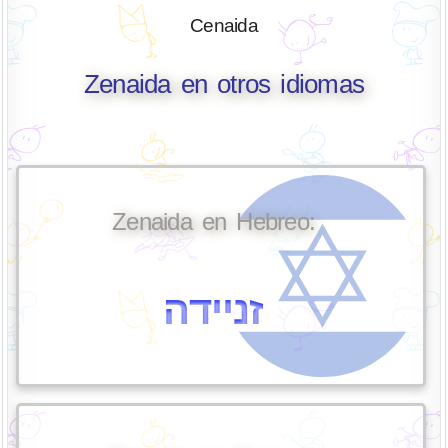
Cenaida
Zenaida en otros idiomas
Zenaida en Hebreo:
זניידה