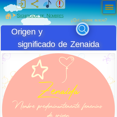
Men
ú
MiSabueso
Significado de Nombres
¿Qué nombre buscas?
Origen y
significado de Zenaida