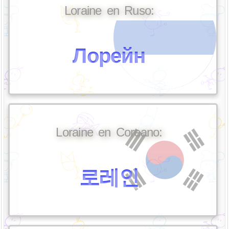
Loraine en Ruso:
Лорейн
Loraine en Coreano:
로레인