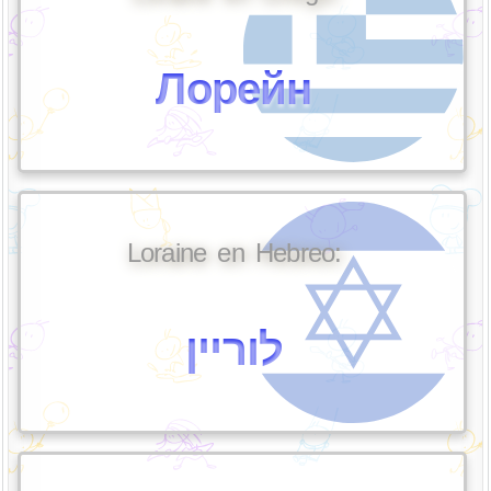
Лорейн
Loraine en Hebreo:
לוריין