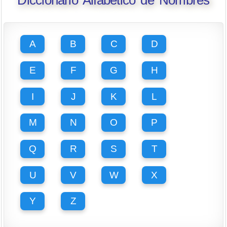
A
B
C
D
E
F
G
H
I
J
K
L
M
N
O
P
Q
R
S
T
U
V
W
X
Y
Z