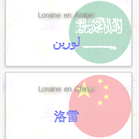
Loraine en Árabe:
لورين
Loraine en Chino:
洛雷