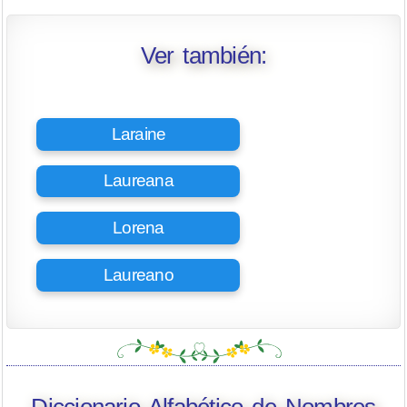
Ver también:
Laraine
Laureana
Lorena
Laureano
Diccionario Alfabético de Nombres