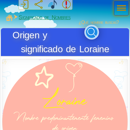
Men
ú
MiSabueso
Significado de Nombres
¿Qué nombre buscas?
Origen y
significado de Loraine