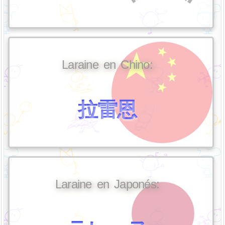
Laraine en Chino:
拉雷恩
Laraine en Japonés: