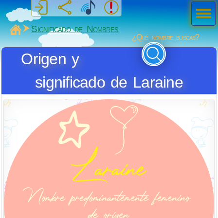
Men
ú
MiSabueso
Significado de Nombres
¿Qué nombre buscas?
Origen y
significado de Laraine