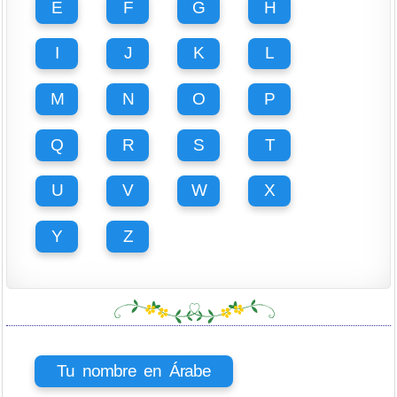
E
F
G
H
I
J
K
L
M
N
O
P
Q
R
S
T
U
V
W
X
Y
Z
Tu nombre en Árabe