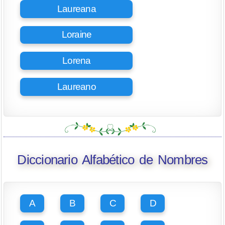
Laureana
Loraine
Lorena
Laureano
Diccionario Alfabético de Nombres
A
B
C
D