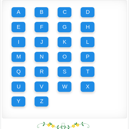
A
B
C
D
E
F
G
H
I
J
K
L
M
N
O
P
Q
R
S
T
U
V
W
X
Y
Z