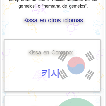
gemelos” o “hermana de gemelos”.
Kissa en otros idiomas
Kissa en Coreano:
키사