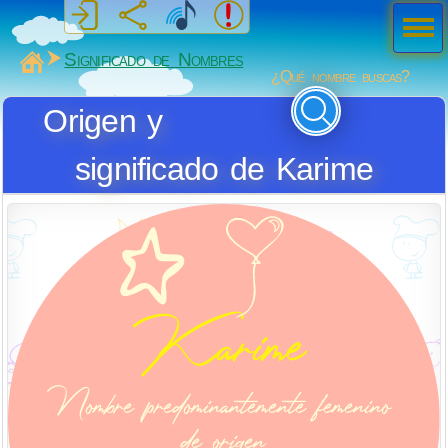
Men
ú
MiSabueso
Significado de Nombres
¿Qué nombre buscas?
Origen y
significado de Karime