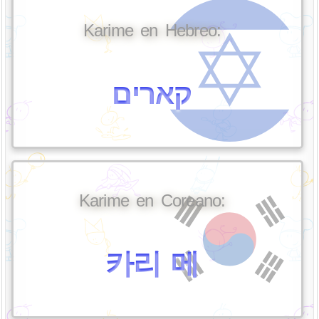
Karime en Hebreo:
קארים
Karime en Coreano:
카리 메