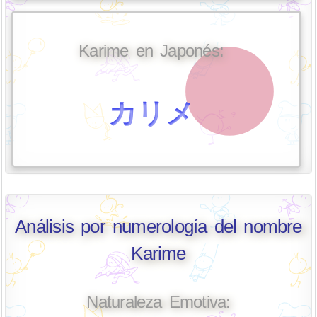
Karime en Japonés:
カリメ
Análisis por numerología del nombre
Karime
Naturaleza Emotiva: