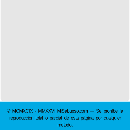
© MCMXCIX - MMXXVI MiSabueso.com — Se prohíbe la
reproducción total o parcial de esta página por cualquier
método.