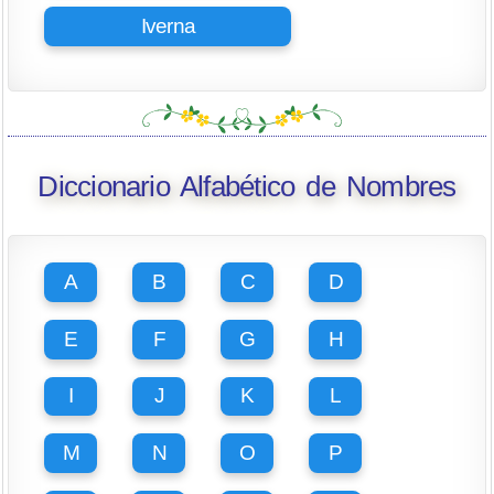
Iverna
Diccionario Alfabético de Nombres
A
B
C
D
E
F
G
H
I
J
K
L
M
N
O
P