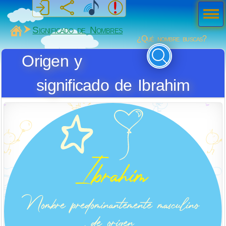
Men
ú
MiSabueso
Significado de Nombres
¿Qué nombre buscas?
Origen y
significado de Ibrahim