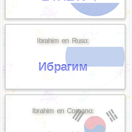
Ibrahim en Ruso:
Ибрагим
Ibrahim en Coreano: