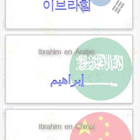
이브라힘
Ibrahim en Árabe:
إبراهيم
Ibrahim en Chino: