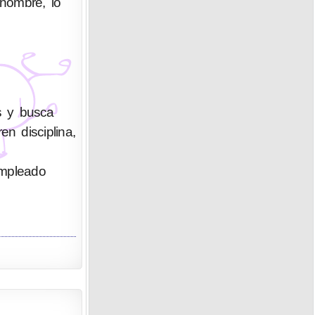
enombre, lo
s y busca
n disciplina,
empleado