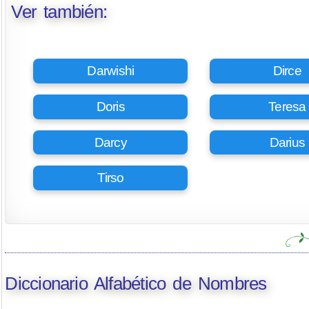
Ver también:
Darwishi
Dirce
Doris
Teresa
Darcy
Darius
Tirso
Diccionario Alfabético de Nombres