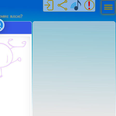
Men
ú
mbre buscas?