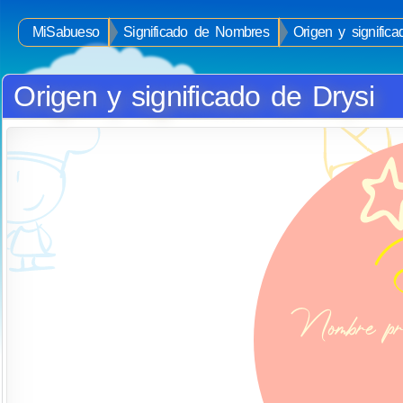
MiSabueso
Significado de Nombres
Origen y signific
Origen y significado de Drysi