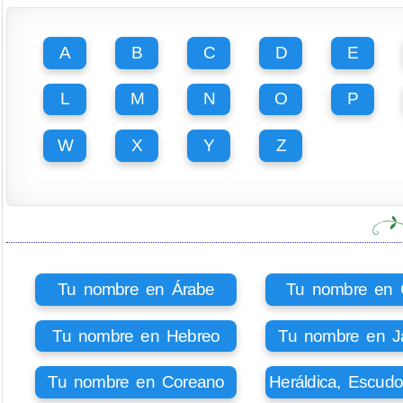
A
B
C
D
E
L
M
N
O
P
W
X
Y
Z
Tu nombre en Árabe
Tu nombre en Ci
Tu nombre en Hebreo
Tu nombre en J
Tu nombre en Coreano
Heráldica, Escud