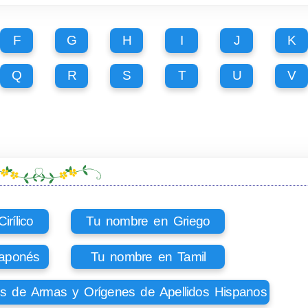
F
G
H
I
J
K
Q
R
S
T
U
V
rílico
Tu nombre en Griego
aponés
Tu nombre en Tamil
os de Armas y Orígenes de Apellidos Hispanos