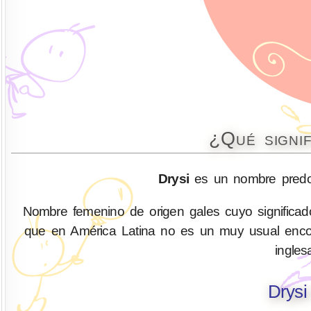
¿Qué signi
Drysi
es un nombre predo
Nombre femenino de origen gales cuyo significado
que en América Latina no es un muy usual encon
ingles
Drysi