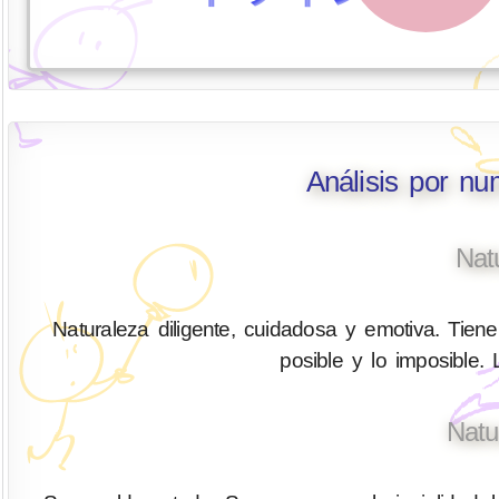
Análisis por nu
Nat
Naturaleza diligente, cuidadosa y emotiva. Tiene 
posible y lo imposible.
Natu