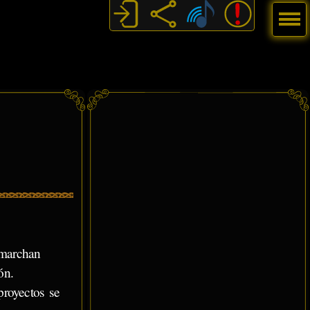
Menú
 marchan
ón.
royectos se