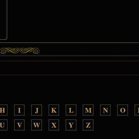
H
I
J
K
L
M
N
O
U
V
W
X
Y
Z