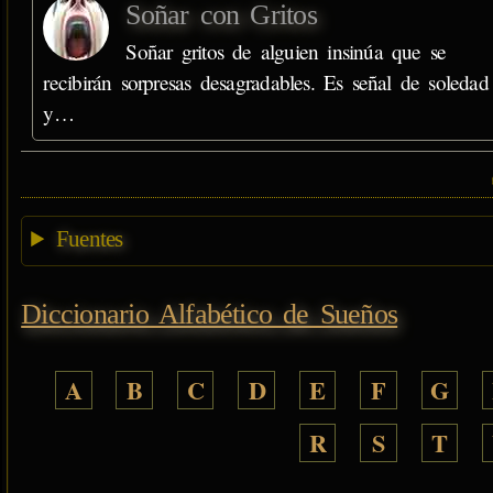
Soñar con Gritos
Soñar gritos de alguien insinúa que se
recibirán sorpresas desagradables. Es señal de soledad
y…
Fuentes
Diccionario Alfabético de Sueños
A
B
C
D
E
F
G
R
S
T