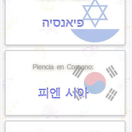
פיאנסיה
Piencia en Coreano:
피엔 시아