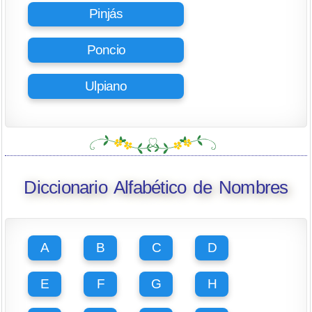
Pinjás
Poncio
Ulpiano
Diccionario Alfabético de Nombres
A
B
C
D
E
F
G
H