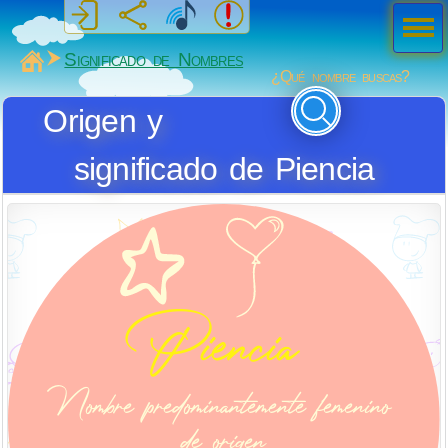
Men
ú
MiSabueso
Significado de Nombres
¿Qué nombre buscas?
Origen y
significado de Piencia