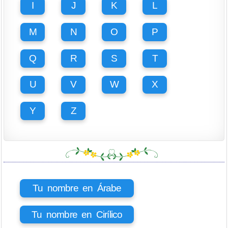
I
J
K
L
M
N
O
P
Q
R
S
T
U
V
W
X
Y
Z
Tu nombre en Árabe
Tu nombre en Cirílico