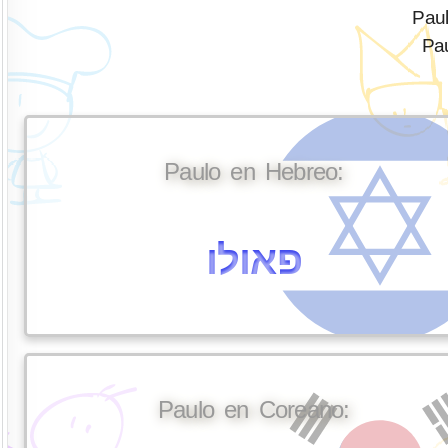
Paul
Pau
Paulo en Hebreo:
פאולו
Paulo en Coreano: