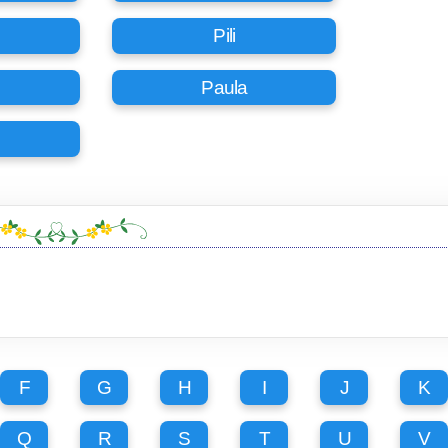
Pili
Paula
F
G
H
I
J
K
Q
R
S
T
U
V