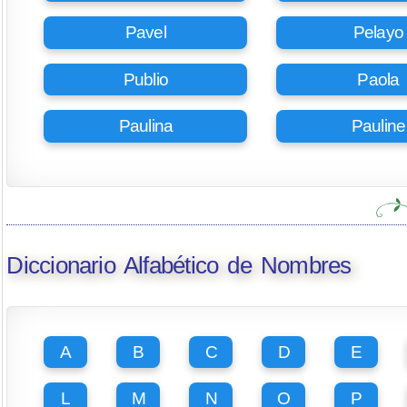
Pavel
Pelayo
Publio
Paola
Paulina
Pauline
Diccionario Alfabético de Nombres
A
B
C
D
E
L
M
N
O
P