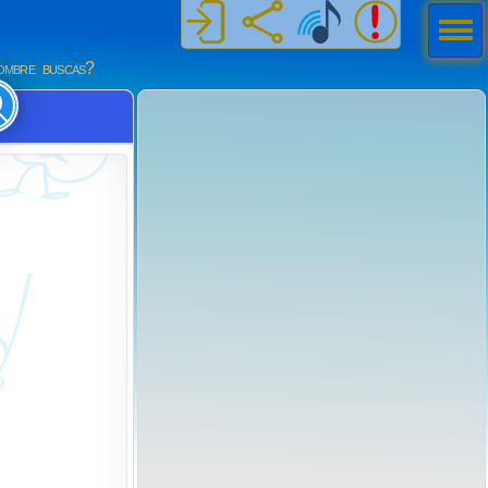
Men
ú
mbre buscas?