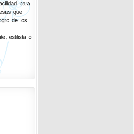
cilidad para
resas que
ogro de los
e, estilista o