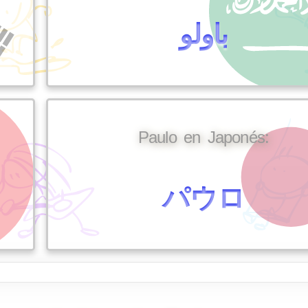
باولو
Paulo en Japonés:
パウロ