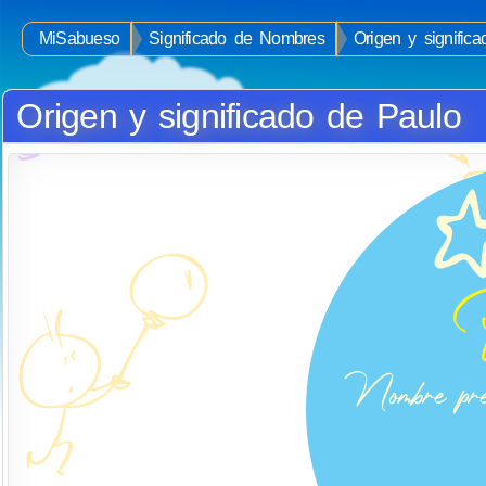
MiSabueso
Significado de Nombres
Origen y signific
Origen y significado de Paulo