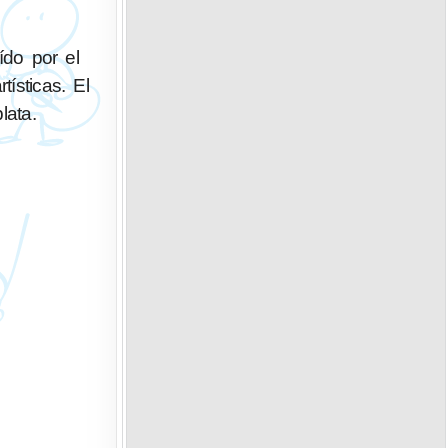
ído por el
ísticas. El
lata.