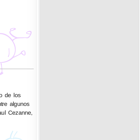
o de los
ntre algunos
aul Cezanne,