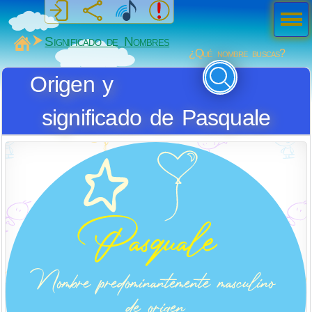
Men
ú
MiSabueso
Significado de Nombres
¿Qué nombre buscas?
Origen y
significado de Pasquale