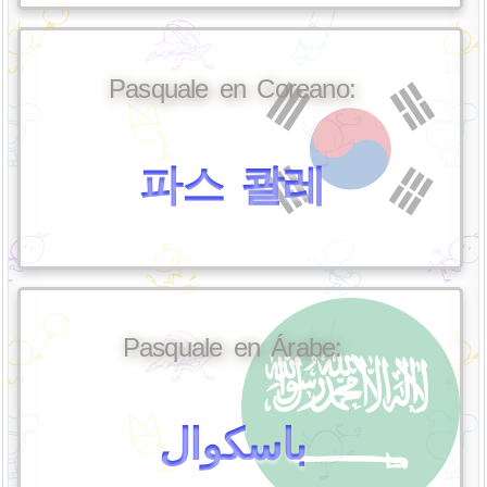
Pasquale en Coreano:
파스 콸레
Pasquale en Árabe:
باسكوال