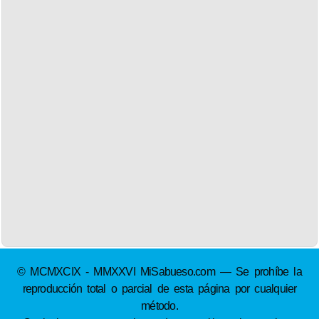
© MCMXCIX - MMXXVI MiSabueso.com — Se prohíbe la
reproducción total o parcial de esta página por cualquier
método.