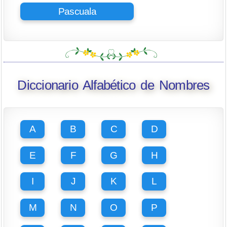
Pascuala
Diccionario Alfabético de Nombres
A
B
C
D
E
F
G
H
I
J
K
L
M
N
O
P