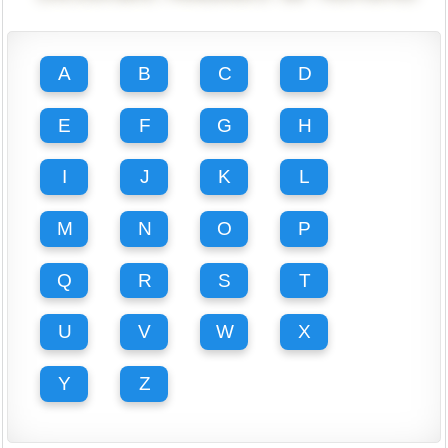
A
B
C
D
E
F
G
H
I
J
K
L
M
N
O
P
Q
R
S
T
U
V
W
X
Y
Z