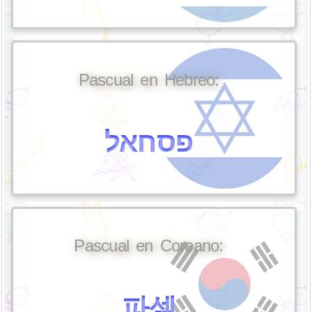
Pascual en Hebreo:
פסחאל
Pascual en Coreano:
파셀