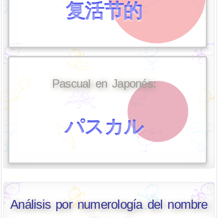
复活节的
Pascual en Japonés:
パスカル
Análisis por numerología del nombre