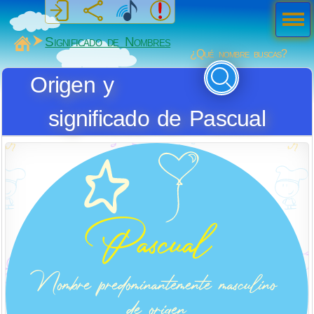
Men
ú
MiSabueso
Significado de Nombres
¿Qué nombre buscas?
Origen y
significado de Pascual