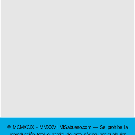
© MCMXCIX - MMXXVI MiSabueso.com — Se prohíbe la
reproducción total o parcial de esta página por cualquier