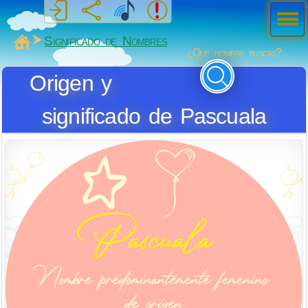
Men
ú
MiSabueso
Significado de Nombres
¿Qué nombre buscas?
Origen y
significado de Pascuala