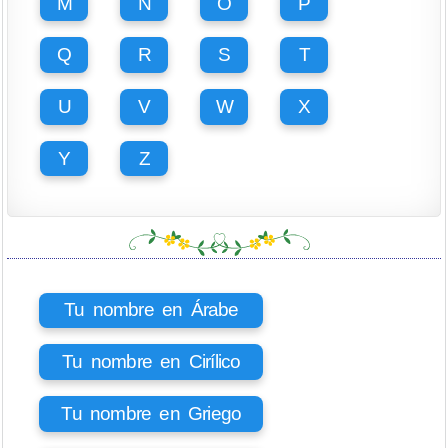
M
N
O
P
Q
R
S
T
U
V
W
X
Y
Z
Tu nombre en Árabe
Tu nombre en Cirílico
Tu nombre en Griego