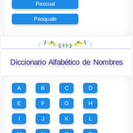
Pascual
Pasquale
Diccionario Alfabético de Nombres
A
B
C
D
E
F
G
H
I
J
K
L