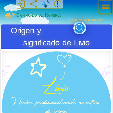
Men
ú
MiSabueso
Significado de Nombres
¿Qué nombre buscas?
Origen y
significado de Livio