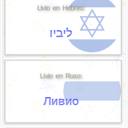
Livio en Hebreo:
ליביו
Livio en Ruso:
Ливио