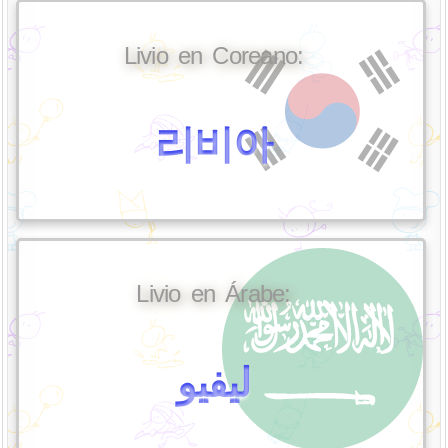
Livio en Coreano:
리비아
Livio en Árabe:
ليفيو