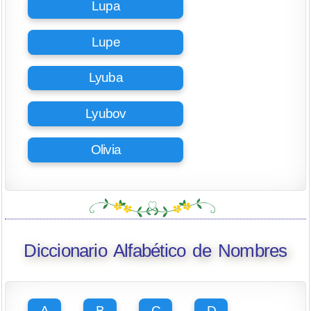
Lupa
Lupe
Lyuba
Lyubov
Olivia
Diccionario Alfabético de Nombres
A
B
C
D