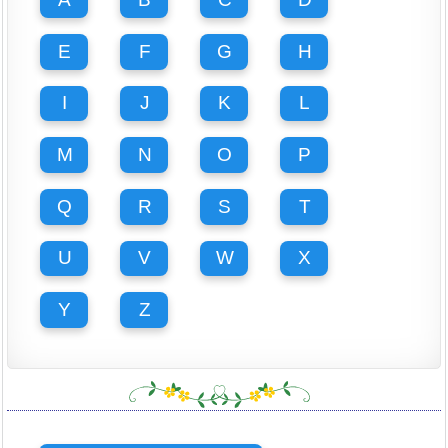
E
F
G
H
I
J
K
L
M
N
O
P
Q
R
S
T
U
V
W
X
Y
Z