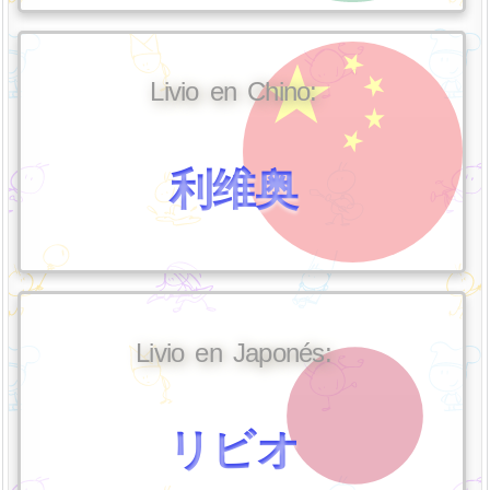
Livio en Chino:
利维奥
Livio en Japonés:
リビオ