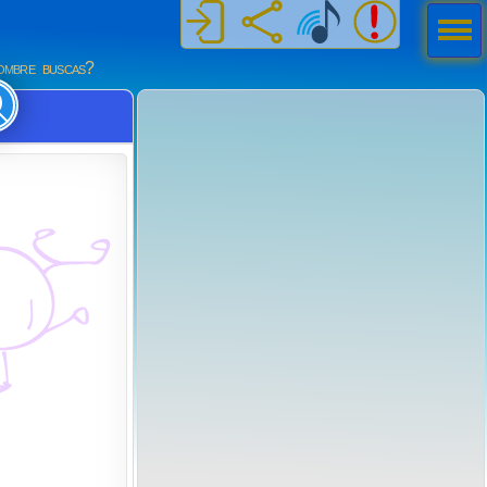
Men
ú
mbre buscas?