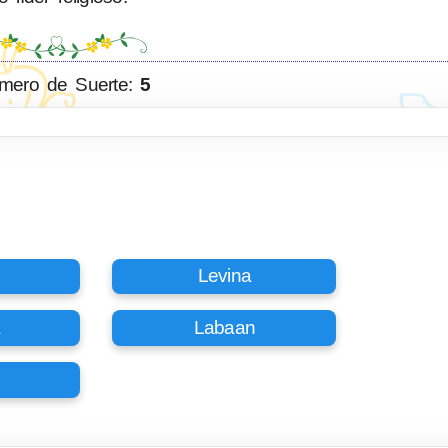
mero de Suerte:
5
Levina
a
Labaan