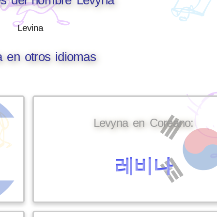
Levina
 en otros idiomas
Levyna en Coreano:
레비나