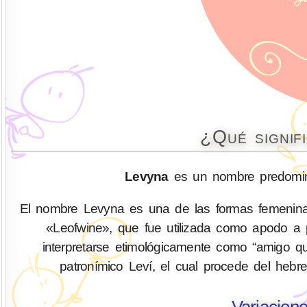
¿Qué signif
Levyna
es un nombre predomina
El nombre Levyna es una de las formas femeninas
«Leofwine», que fue utilizada como apodo a pri
interpretarse etimológicamente como “amigo qu
Variacion