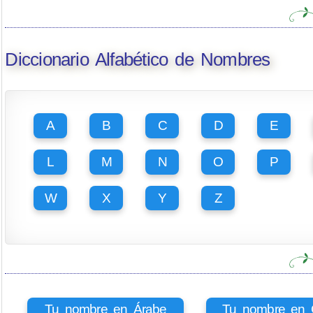
Diccionario Alfabético de Nombres
A
B
C
D
E
L
M
N
O
P
W
X
Y
Z
Tu nombre en Árabe
Tu nombre en Ci