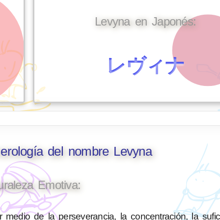
Levyna en Japonés:
レヴィナ
merología del nombre Levyna
uraleza Emotiva:
 medio de la perseverancia, la concentración, la sufic