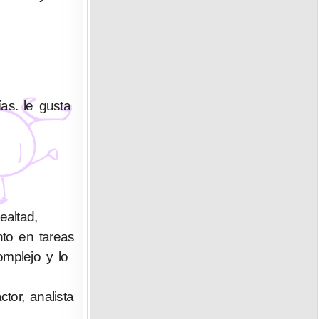
as. le gusta
altad,
nto en tareas
omplejo y lo
ctor, analista