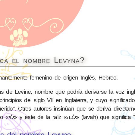
ica el nombre Levyna?
ntemente femenino de origen Inglés, Hebreo.
 de Levine, nombre que podría derivarse la voz ingl
ncipios del siglo VII en Inglaterra, y cuyo significad
erido”. Otros autores insinúan que se deriva directam
patronímico Leví, el cual procede del hebreo «לוי» y este de la raíz «לבה» (lavah) que 
es del nombre Levyna