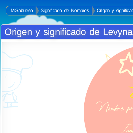
MiSabueso
Significado de Nombres
Origen y signific
Origen y significado de Levyna