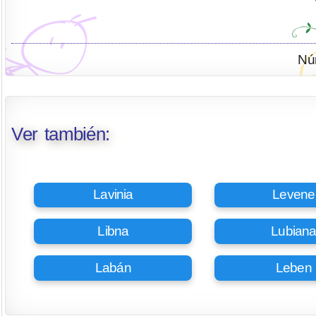
Nú
Ver también:
Lavinia
Levene
Libna
Lubian
Labán
Leben