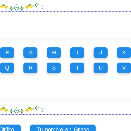
F
G
H
I
J
K
Q
R
S
T
U
V
rílico
Tu nombre en Griego