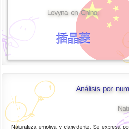
Levyna en Chino:
插晶菱
Análisis por nu
Nat
Naturaleza emotiva y clarividente. Se expresa por