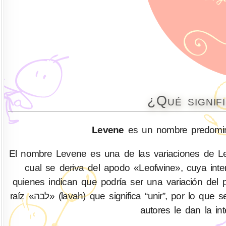
¿Qué signif
Levene
es un nombre predomina
El nombre Levene es una de las variaciones de Levin
cual se deriva del apodo «Leofwine», cuya inter
quienes indican que podría ser una variación del patroními
raíz «לבה» (lavah) que significa “unir”, por lo que se le podría dar la interpretación de “el que une a los suyos”. Otros
autores le dan la int