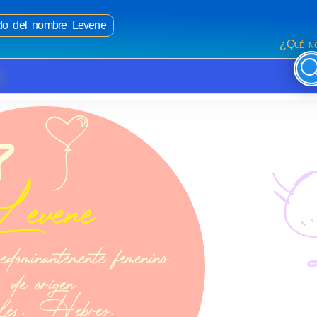
ado del nombre Levene
¿Qué no
e