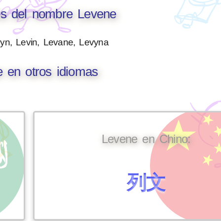
es del nombre Levene
vyn, Levin, Levane, Levyna
 en otros idiomas
Levene en Chino:
列文