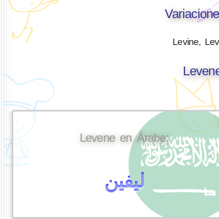
Variacion
Levine, Le
Levene
Levene en Árabe:
ليفين