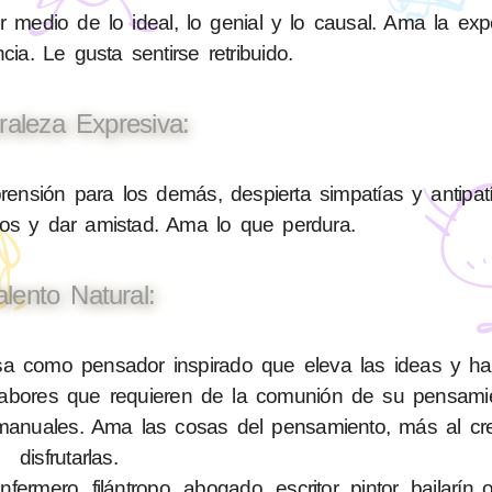
medio de lo ideal, lo genial y lo causal. Ama la expe
cia. Le gusta sentirse retribuido.
raleza Expresiva:
sión para los demás, despierta simpatías y antipatí
nos y dar amistad. Ama lo que perdura.
alento Natural:
a como pensador inspirado que eleva las ideas y h
 labores que requieren de la comunión de su pensami
anuales. Ama las cosas del pensamiento, más al cre
disfrutarlas.
rmero, filántropo, abogado, escritor, pintor, bailarín 