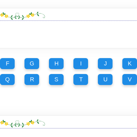
F
G
H
I
J
K
Q
R
S
T
U
V