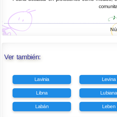
comunitar
Nú
Ver también:
Lavinia
Levina
Libna
Lubian
Labán
Leben