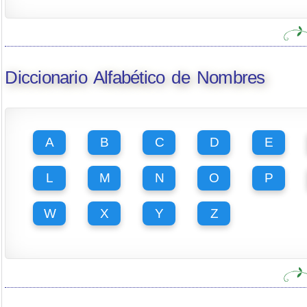
Diccionario Alfabético de Nombres
A
B
C
D
E
L
M
N
O
P
W
X
Y
Z