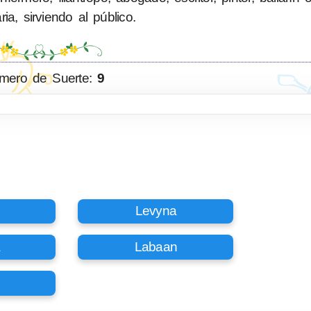
ia, sirviendo al público.
mero de Suerte:
9
Levyna
a
Labaan