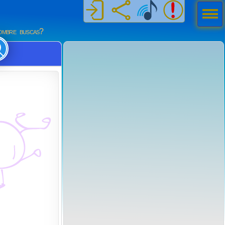
Men
ú
mbre buscas?