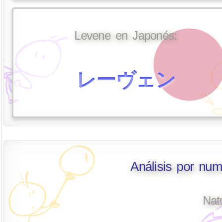
Levene en Japonés:
レーヴェン
Análisis por nu
Nat