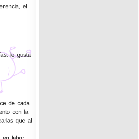
riencia, el
as. le gusta
ace de cada
ento con la
arlas que al
o en labor