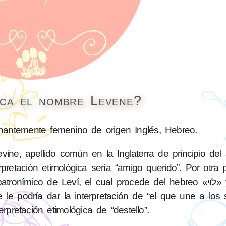
ica el nombre Levene?
ntemente femenino de origen Inglés, Hebreo.
e, apellido común en la Inglaterra de principio del si
pretación etimológica sería “amigo querido”. Por otra 
co de Leví, el cual procede del hebreo «לוי» y este de la
erpretación etimológica de “destello”.