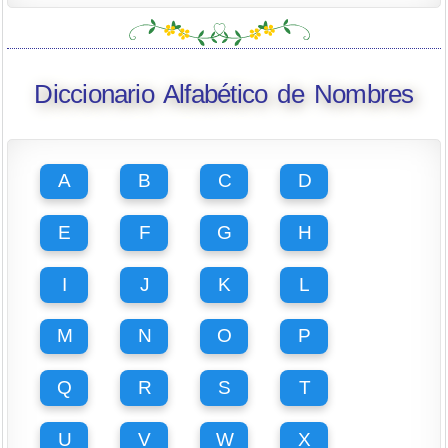
Diccionario Alfabético de Nombres
A
B
C
D
E
F
G
H
I
J
K
L
M
N
O
P
Q
R
S
T
U
V
W
X