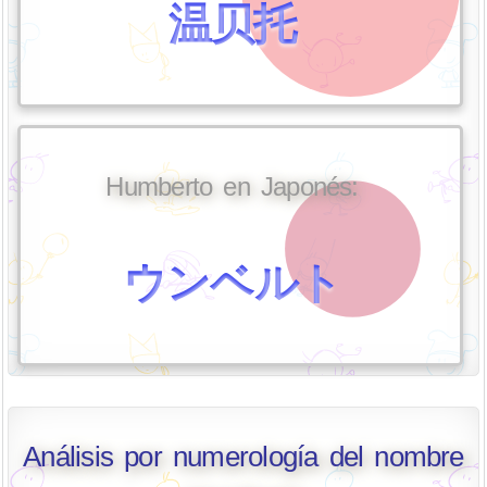
温贝托
Humberto en Japonés:
ウンベルト
Análisis por numerología del nombre