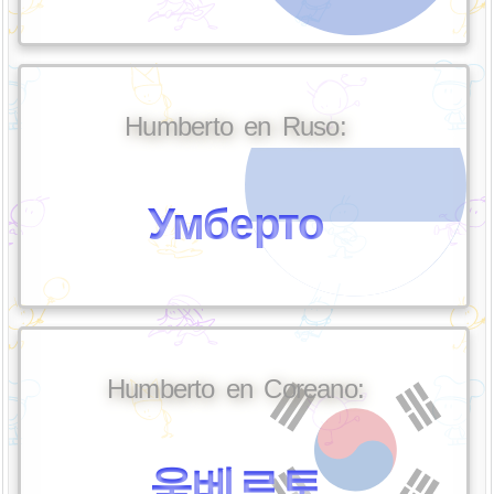
Humberto en Ruso:
Умберто
Humberto en Coreano:
움베르토