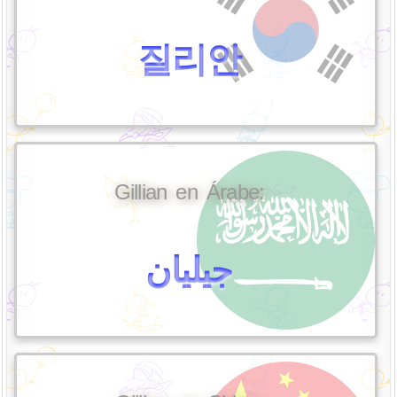
질리안
Gillian en Árabe:
جيليان