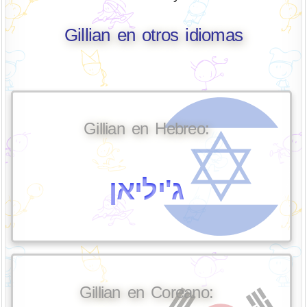
Gillian en otros idiomas
Gillian en Hebreo:
ג'יליאן
Gillian en Coreano: