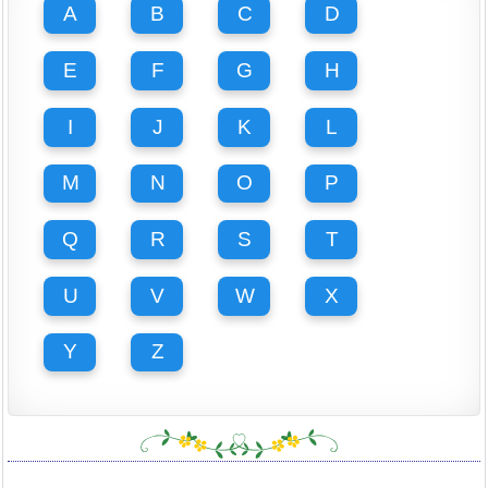
A
B
C
D
E
F
G
H
I
J
K
L
M
N
O
P
Q
R
S
T
U
V
W
X
Y
Z