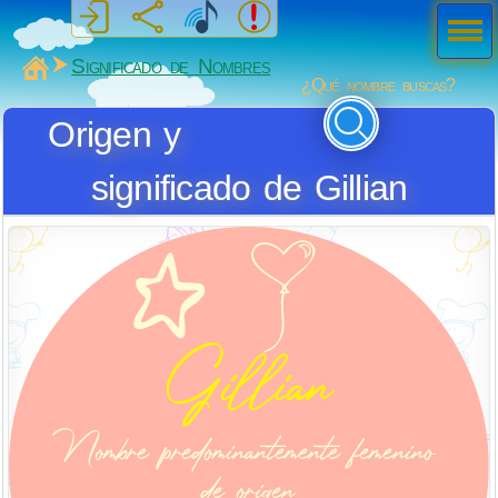
Men
ú
MiSabueso
Significado de Nombres
¿Qué nombre buscas?
Origen y
significado de Gillian