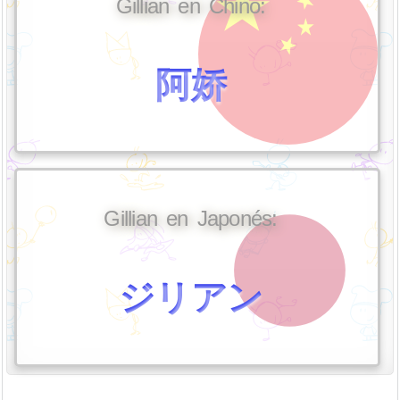
Gillian en Chino:
阿娇
Gillian en Japonés:
ジリアン