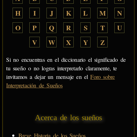
H
I
J
K
L
M
N
O
P
Q
R
S
T
U
V
W
X
Y
Z
Si no encuentras en el diccionario el significado de
tu sueño o no logras interpretarlo claramente, te
invitamos a dejar un mensaje en el
Foro sobre
Interpretación de Sueños
Acerca de los sueños
Breve Historia de los Sueños