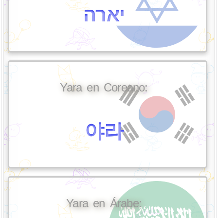
יארה
Yara en Coreano:
야라
Yara en Árabe: