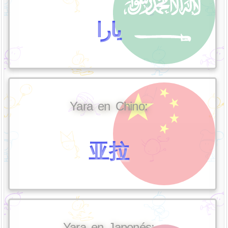
يارا
Yara en Chino:
亚拉
Yara en Japonés: