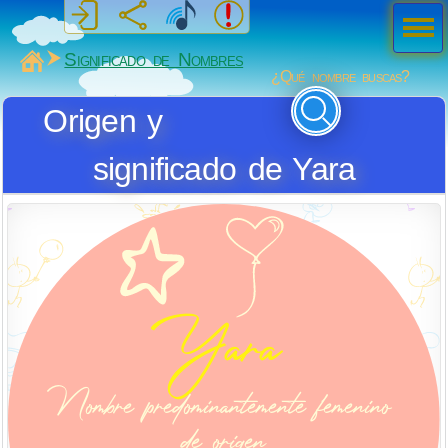
Men
ú
MiSabueso
Significado de Nombres
¿Qué nombre buscas?
Origen y
significado de Yara