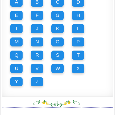
A
B
C
D
E
F
G
H
I
J
K
L
M
N
O
P
Q
R
S
T
U
V
W
X
Y
Z