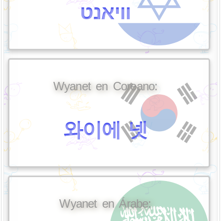
וויאנט
Wyanet en Coreano:
와이에 넷
Wyanet en Árabe: