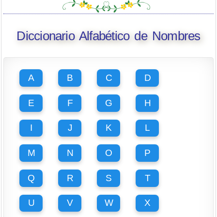
Diccionario Alfabético de Nombres
A
B
C
D
E
F
G
H
I
J
K
L
M
N
O
P
Q
R
S
T
U
V
W
X