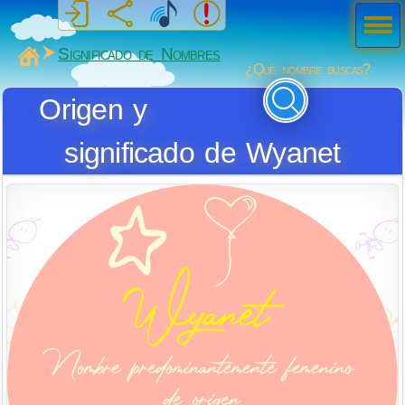
Men
ú
MiSabueso
Significado de Nombres
¿Qué nombre buscas?
Origen y
significado de Wyanet