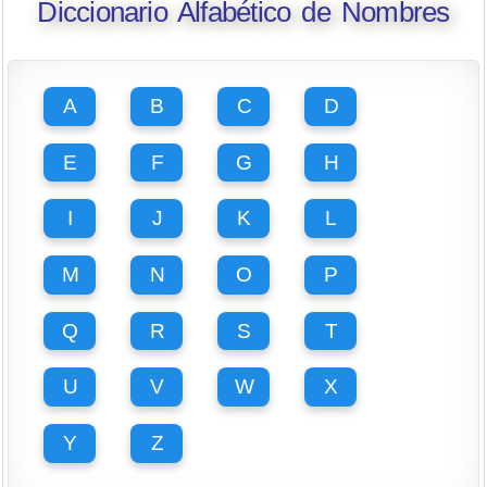
Diccionario Alfabético de Nombres
A
B
C
D
E
F
G
H
I
J
K
L
M
N
O
P
Q
R
S
T
U
V
W
X
Y
Z