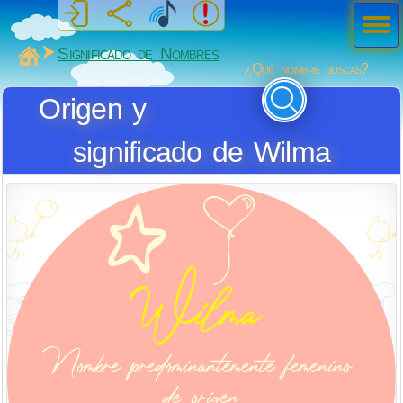
Men
ú
MiSabueso
Significado de Nombres
¿Qué nombre buscas?
Origen y
significado de Wilma