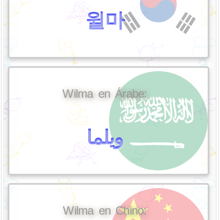
윌마
Wilma en Árabe:
ويلما
Wilma en Chino: