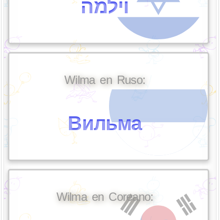
וילמה
Wilma en Ruso:
Вильма
Wilma en Coreano: