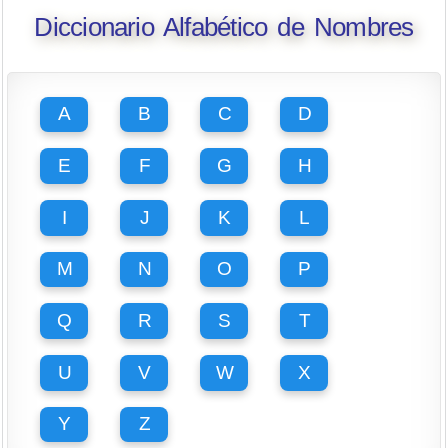
Diccionario Alfabético de Nombres
A
B
C
D
E
F
G
H
I
J
K
L
M
N
O
P
Q
R
S
T
U
V
W
X
Y
Z