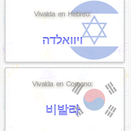
Vivalda en Hebreo:
ויוואלדה
Vivalda en Coreano:
비발라