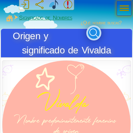
Men
ú
MiSabueso
Significado de Nombres
¿Qué nombre buscas?
Origen y
significado de Vivalda