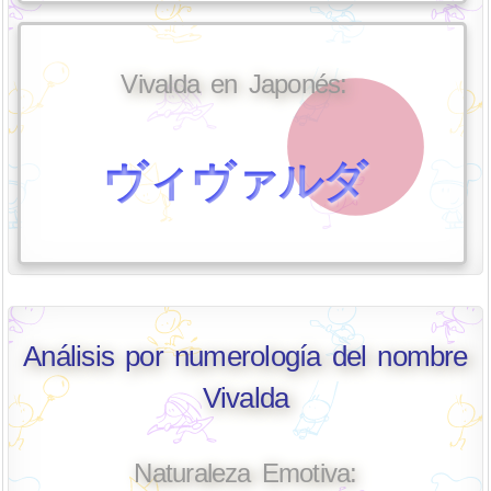
Vivalda en Japonés:
ヴィヴァルダ
Análisis por numerología del nombre
Vivalda
Naturaleza Emotiva: