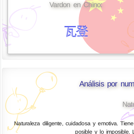
Vardon en Chino:
瓦登
Análisis por nu
Nat
Naturaleza diligente, cuidadosa y emotiva. Tiene 
posible y lo imposible.