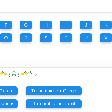
F
G
H
I
J
K
Q
R
S
T
U
V
rílico
Tu nombre en Griego
aponés
Tu nombre en Tamil