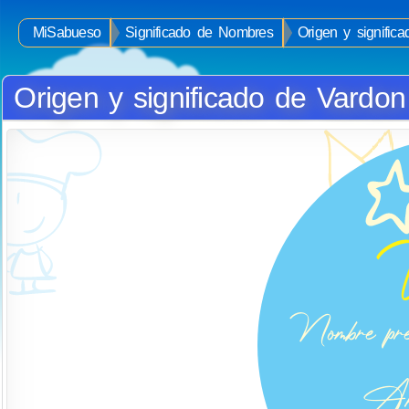
MiSabueso
Significado de Nombres
Origen y signific
Origen y significado de Vardon