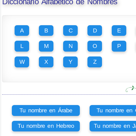
Diccionario Alfabético de Nombres
A
B
C
D
E
L
M
N
O
P
W
X
Y
Z
Tu nombre en Árabe
Tu nombre en Ci
Tu nombre en Hebreo
Tu nombre en J