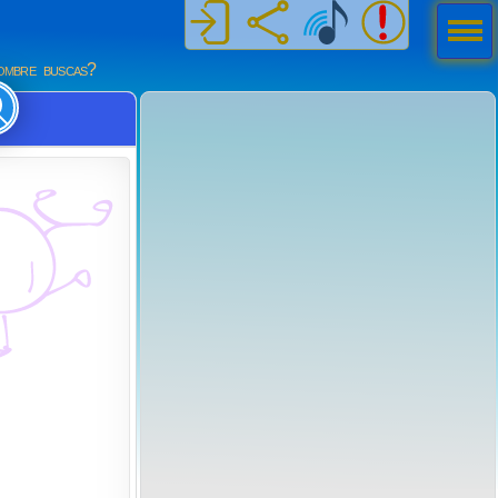
Men
ú
mbre buscas?