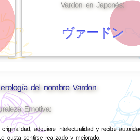
Vardon en Japonés:
ヴァードン
merología del nombre Vardon
uraleza Emotiva:
originalidad, adquiere intelectualidad y recibe autorid
 Le gusta sentirse realizado y mejorado.