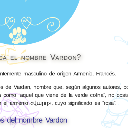
ica el nombre Vardon?
temente masculino de origen Armenio, Francés.
es de Vardan, nombre que, según algunos autores, po
a como “aquel que viene de la verde colina”, no obsta
n el armenio «վարդ», cuyo significado es “rosa”.
es del nombre Vardon