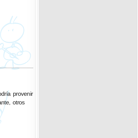
dría provenir
nte, otros