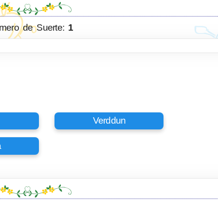
mero de Suerte:
1
Verddun
a