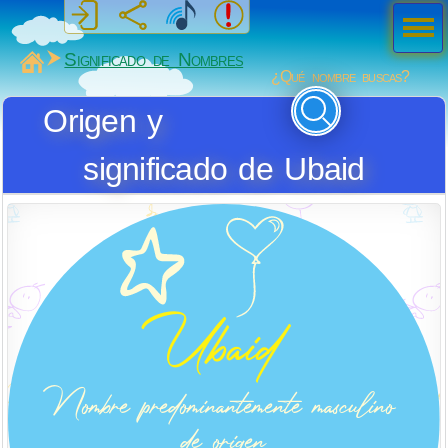
Men
ú
MiSabueso
Significado de Nombres
¿Qué nombre buscas?
Origen y
significado de Ubaid