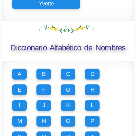
Yvette
Diccionario Alfabético de Nombres
A
B
C
D
E
F
G
H
I
J
K
L
M
N
O
P