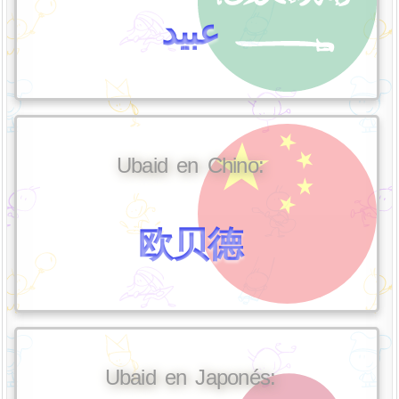
عبيد
Ubaid en Chino:
欧贝德
Ubaid en Japonés: