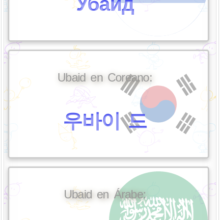
Убаид
Ubaid en Coreano:
우바이 드
Ubaid en Árabe: