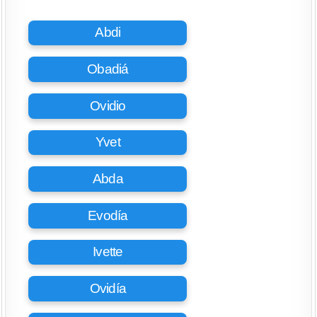
Abdi
Obadiá
Ovidio
Yvet
Abda
Evodía
Ivette
Ovidía