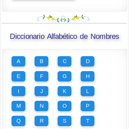
Diccionario Alfabético de Nombres
A
B
C
D
E
F
G
H
I
J
K
L
M
N
O
P
Q
R
S
T