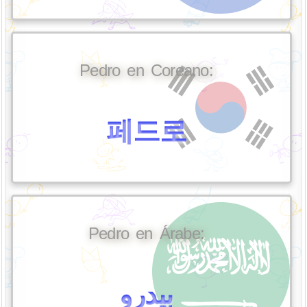
Pedro en Coreano:
페드로
Pedro en Árabe:
بيدرو