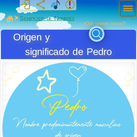
Men
ú
MiSabueso
Significado de Nombres
¿Qué nombre buscas?
Origen y
significado de Pedro