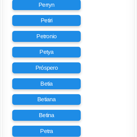
Perryn
Petiri
Petronio
Petya
Próspero
Betia
Betiana
Betina
Petra