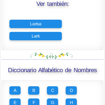
Ver también:
Larisa
Lark
Diccionario Alfabético de Nombres
A
B
C
D
E
F
G
H