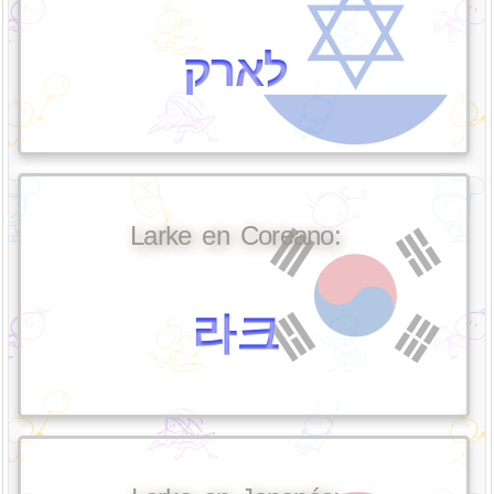
לארק
Larke en Coreano:
라크