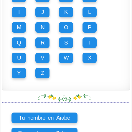
I
J
K
L
M
N
O
P
Q
R
S
T
U
V
W
X
Y
Z
Tu nombre en Árabe