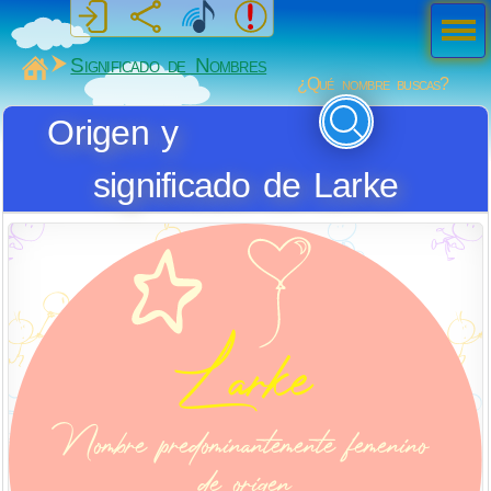
Men
ú
MiSabueso
Significado de Nombres
¿Qué nombre buscas?
Origen y
significado de Larke