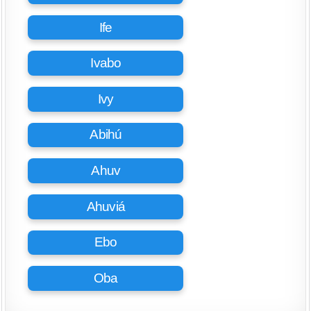
Ife
Ivabo
Ivy
Abihú
Ahuv
Ahuviá
Ebo
Oba