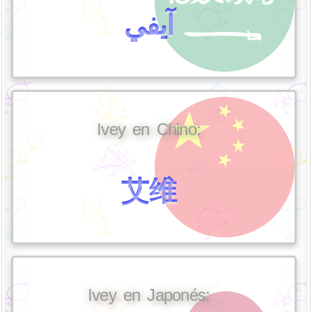
آيفي
Ivey en Chino:
艾维
Ivey en Japonés: