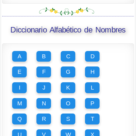
Diccionario Alfabético de Nombres
A
B
C
D
E
F
G
H
I
J
K
L
M
N
O
P
Q
R
S
T
U
V
W
X