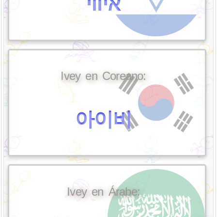
איווי
Ivey en Coreano:
아이비
Ivey en Árabe: