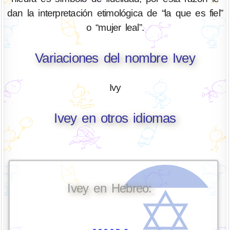
dan la interpretación etimológica de “la que es fiel”
o “mujer leal”.
Variaciones del nombre Ivey
Ivy
Ivey en otros idiomas
Ivey en Hebreo: