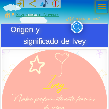
Men
ú
MiSabueso
Significado de Nombres
¿Qué nombre buscas?
Origen y
significado de Ivey