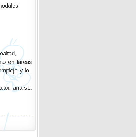
modales
altad,
nto en tareas
omplejo y lo
ctor, analista