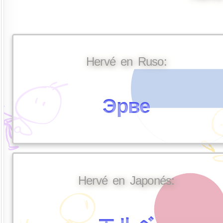
Hervé en Ruso:
Эрве
Hervé en Japonés: