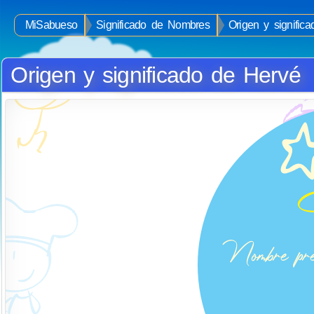
MiSabueso
Significado de Nombres
Origen y signific
Origen y significado de Hervé