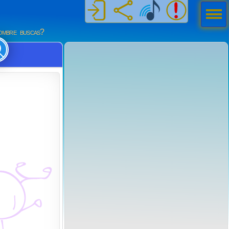
Men
ú
mbre buscas?