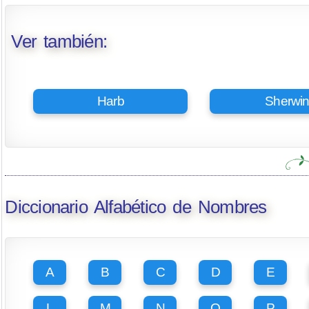
Ver también:
Harb
Sherwi
Diccionario Alfabético de Nombres
A
B
C
D
E
L
M
N
O
P