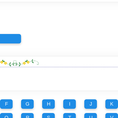
n
F
G
H
I
J
K
Q
R
S
T
U
V