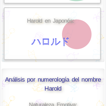
Harold en Japonés:
ハロルド
Análisis por numerología del nombre
Harold
Naturaleza Emotiva: