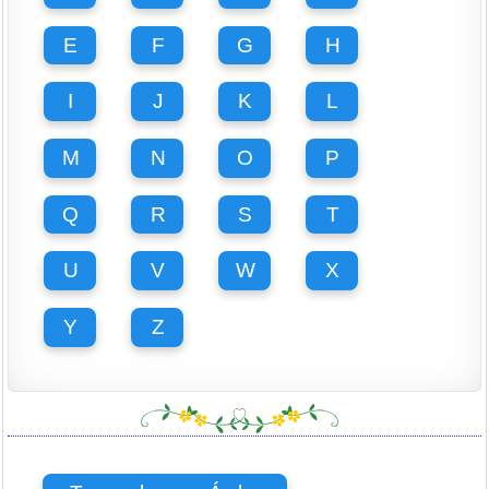
E
F
G
H
I
J
K
L
M
N
O
P
Q
R
S
T
U
V
W
X
Y
Z