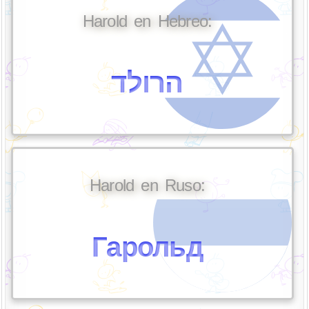
Harold en Hebreo:
הרולד
Harold en Ruso:
Гарольд