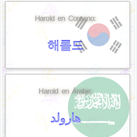
Harold en Coreano:
해롤드
Harold en Árabe:
هارولد