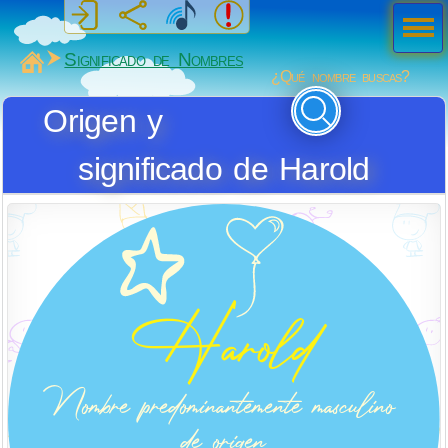
Men
ú
MiSabueso
Significado de Nombres
¿Qué nombre buscas?
Origen y
significado de Harold