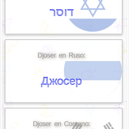
דוסר
Djoser en Ruso:
Джосер
Djoser en Coreano: