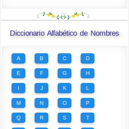
Diccionario Alfabético de Nombres
A
B
C
D
E
F
G
H
I
J
K
L
M
N
O
P
Q
R
S
T