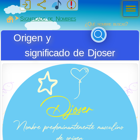
Men
ú
MiSabueso
Significado de Nombres
¿Qué nombre buscas?
Origen y
significado de Djoser