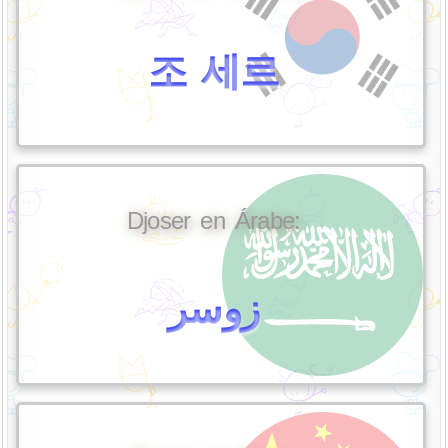
조 세르
Djoser en Árabe:
زوسر