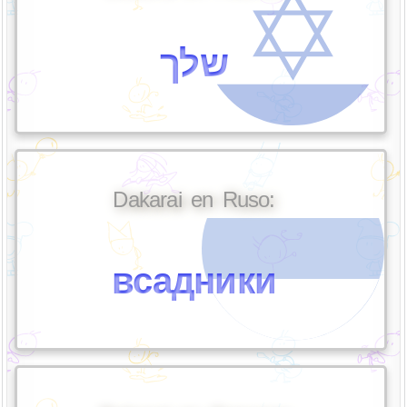
שלך
Dakarai en Ruso:
всадники