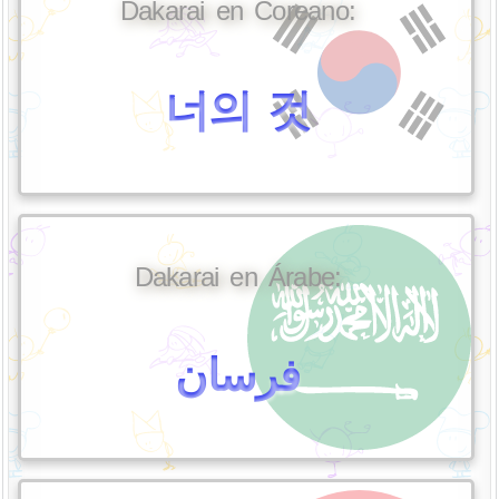
Dakarai en Coreano:
너의 것
Dakarai en Árabe:
فرسان