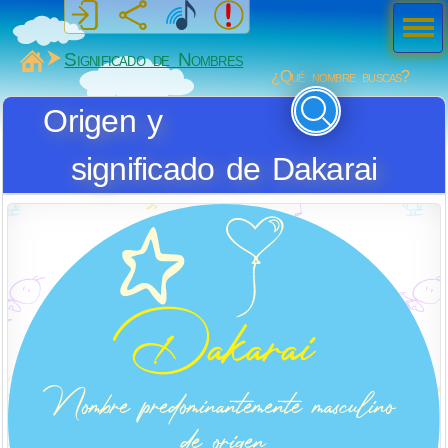
Men
ú
MiSabueso
Significado de Nombres
¿Qué nombre buscas?
Origen y
significado de Dakarai