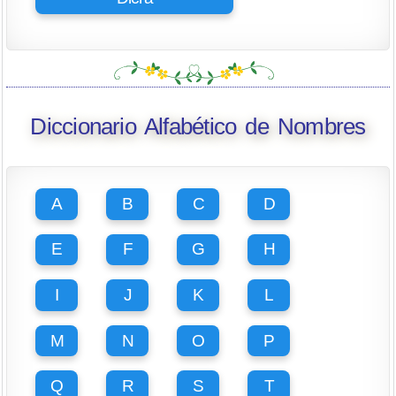
Diccionario Alfabético de Nombres
A
B
C
D
E
F
G
H
I
J
K
L
M
N
O
P
Q
R
S
T