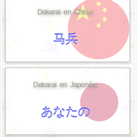
Dakarai en Chino:
马兵
Dakarai en Japonés:
あなたの