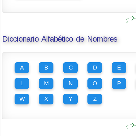
Diccionario Alfabético de Nombres
A
B
C
D
E
L
M
N
O
P
W
X
Y
Z