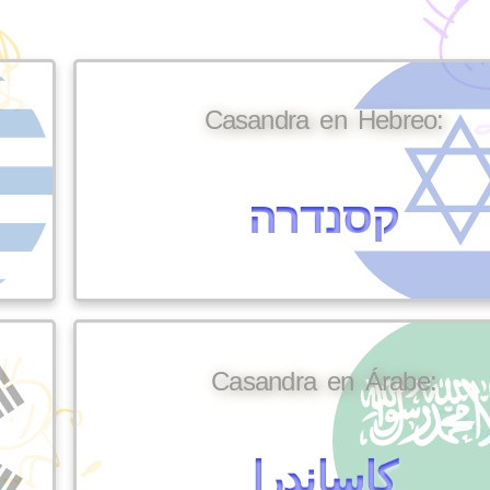
Casandra en Hebreo:
קסנדרה
Casandra en Árabe:
كاساندرا