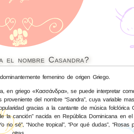
ca el nombre Casandra?
ominantemente femenino de origen Griego.
 en griego «Κασσάνδρα», se puede interpretar como "
 proveniente del nombre “Sandra”, cuya variable mas
pularidad gracias a la cantante de música folclórica
e la canción” nacida en República Dominicana en el
Yo no sé”, “Noche tropical”, “Por qué dudas”, “Rosas pa
otras.