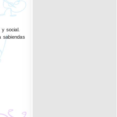
y social.
 a sabiendas