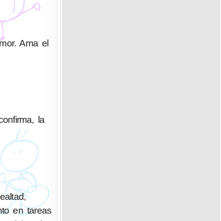
umor. Ama el
confirma, la
altad,
nto en tareas