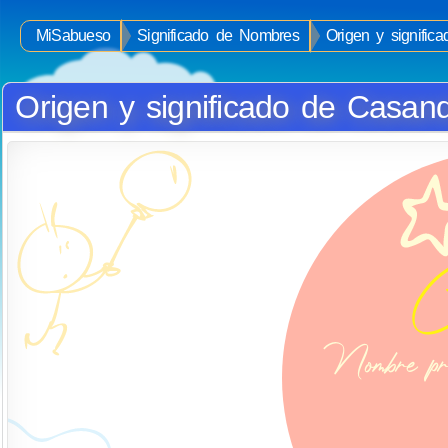
MiSabueso
Significado de Nombres
Origen y signifi
Origen y significado de Casan