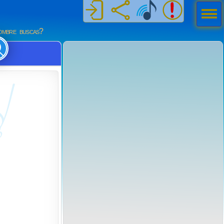
Men
ú
mbre buscas?