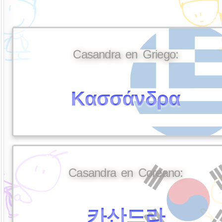
Casandra en Griego:
Κασσάνδρα
Casandra en Coreano:
카산드라