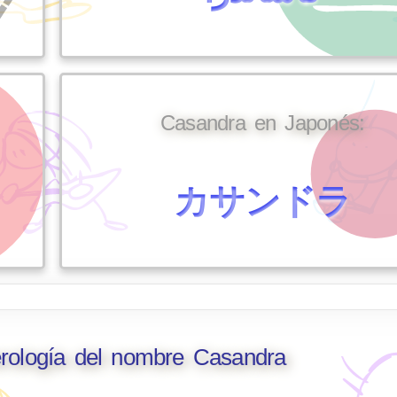
Casandra en Japonés:
カサンドラ
erología del nombre Casandra