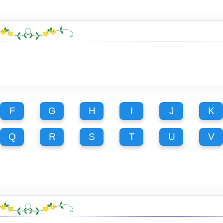
F
G
H
I
J
K
Q
R
S
T
U
V