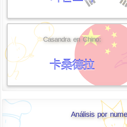
Casandra en Chino:
卡桑德拉
Análisis por num