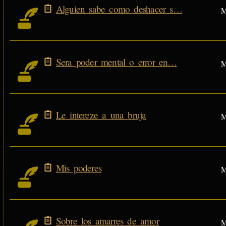
Alguien sabe como deshacer s…
M
Sera poder mental o error en…
M
Le intereze a una bruja
M
Mis poderes
M
Sobre los amarres de amor
M