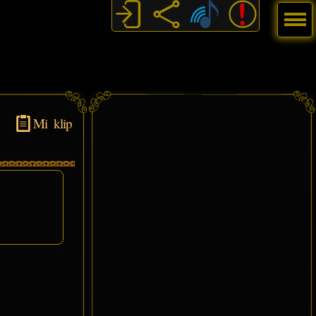
Menú
Mi klip