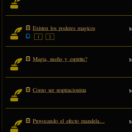
Existen los poderes magicos
M
1
2
Magia, sueño y espiritu?
M
Como ser respiracionista
M
Provocando el efecto mandela…
M