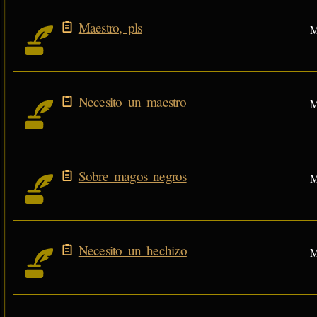
Maestro, pls
M
Necesito un maestro
M
Sobre magos negros
M
Necesito un hechizo
M