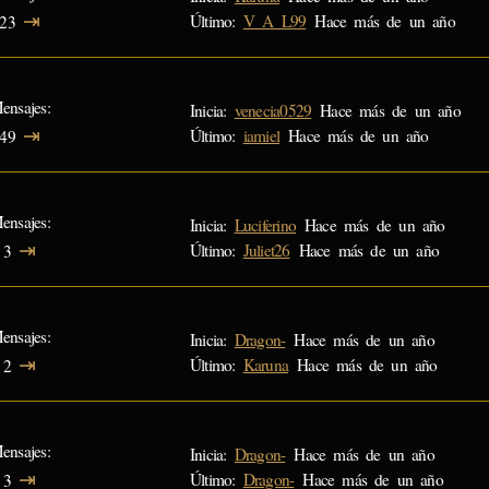
⇥
Último:
V_A_L99
Hace más de un año
23
ensajes
Inicia:
venecia0529
Hace más de un año
⇥
Último:
iamiel
Hace más de un año
49
ensajes
Inicia:
Luciferino
Hace más de un año
⇥
Último:
Juliet26
Hace más de un año
3
ensajes
Inicia:
Dragon-
Hace más de un año
⇥
Último:
Karuna
Hace más de un año
2
ensajes
Inicia:
Dragon-
Hace más de un año
⇥
Último:
Dragon-
Hace más de un año
3