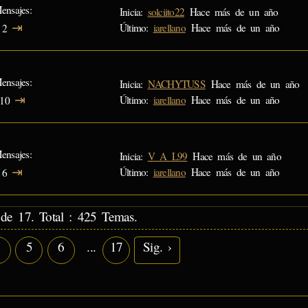
ensajes
Inicia:
solciito22
Hace más de un año
⇥
Último:
iarellano
Hace más de un año
2
ensajes
Inicia:
NACHYTUSS
Hace más de un año
⇥
Último:
iarellano
Hace más de un año
10
ensajes
Inicia:
V_A_L99
Hace más de un año
⇥
Último:
iarellano
Hace más de un año
6
de 17. Total : 425 Temas.
4
5
6
...
17
Sig. ›