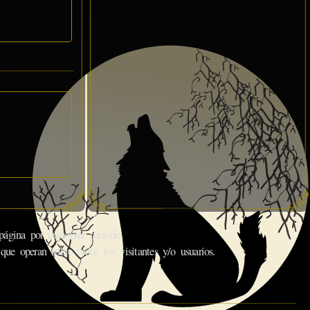
gina por cualquier método.
que operan sobre todos los visitantes y/o usuarios.