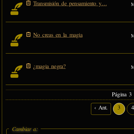
Transmisión de pensamiento y…
M
No creas en la magia
M
¿magia negra?
M
Página 3 
‹ Ant.
3
Cambiar a: