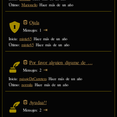
Último:
Marionello
Hace más de un año
Ojala
⇥
Mensajes
1
Inicia:
mistic65
Hace más de un año
Último:
mistic65
Hace más de un año
Por favor alguien digame de …
⇥
Mensajes
2
Inicia:
paisajeDeCarretera
Hace más de un año
Último:
normila
Hace más de un año
Ayudaa!!
⇥
Mensajes
2