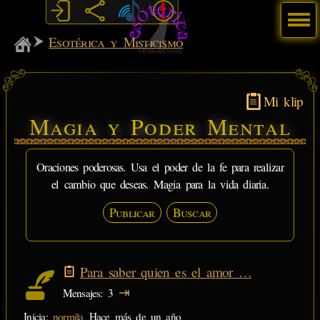
Menú
MiSabueso
Esotérica y Misticismo
Mi klip
Magia y Poder Mental
Oraciones poderosas. Usa el poder de la fe para realizar
el cambio que deseas. Magia para la vida diaria.
Publicar
Buscar
Para saber quien es el amor …
⇥
Mensajes
3
Inicia:
normila
Hace más de un año