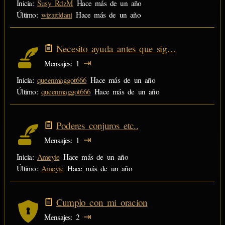
Inicia:
Susy_RdzM
Hace más de un año
Último:
wizarddani
Hace más de un año
Necesito ayuda antes que sig…
⇥
Mensajes
1
Inicia:
queenmaggot666
Hace más de un año
Último:
queenmaggot666
Hace más de un año
Poderes conjuros etc..
⇥
Mensajes
1
Inicia:
Ameyie
Hace más de un año
Último:
Ameyie
Hace más de un año
Cumplo con mi oracion
⇥
Mensajes
2