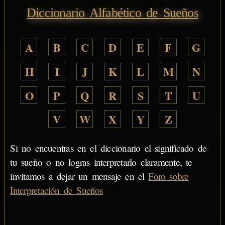
Diccionario Alfabético de Sueños
A
B
C
D
E
F
G
H
I
J
K
L
M
N
O
P
Q
R
S
T
U
V
W
X
Y
Z
Si no encuentras en el diccionario el significado de
tu sueño o no logras interpretarlo claramente, te
invitamos a dejar un mensaje en el
Foro sobre
Interpretación de Sueños