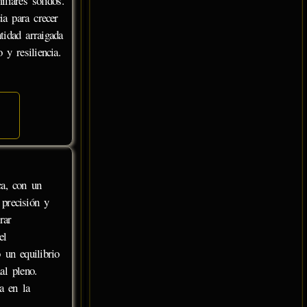
liares sólidos.
ia para crecer
tidad arraigada
 y resiliencia.
ca, con un
 precisión y
rar
el
 un equilibrio
al pleno.
a en la