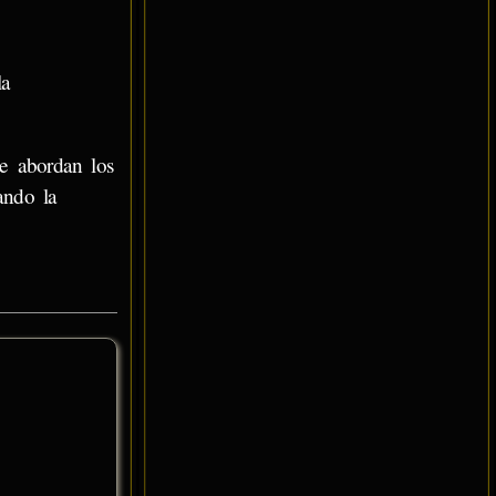
la
se abordan los
ando la