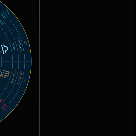
VIII
FIJO
idad
CARDINAL
VII
Acción
Aprendizaje
MUTABLE
VI
idad
FIJO
V