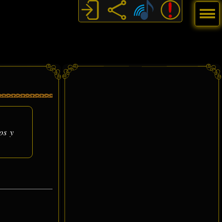
Menú
os y