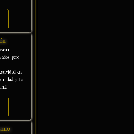
ón
uscan
rvados pero
eatividad en
ensidad y la
onal.
rnio