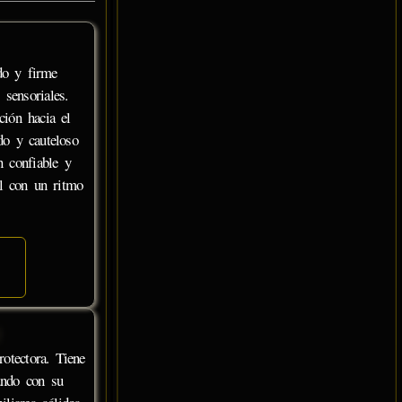
do y firme
 sensoriales.
ción hacia el
do y cauteloso
n confiable y
al con un ritmo
otectora. Tiene
undo con su