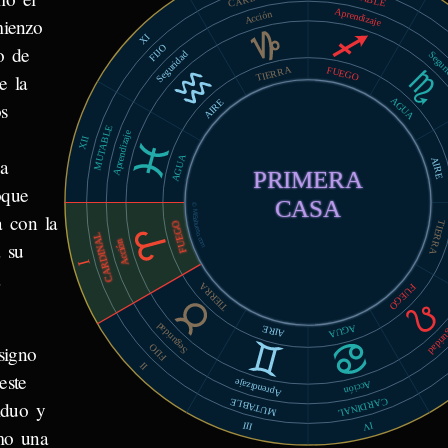
Aprendizaje
Acción
mienzo
XI
FIJO
o de
Seguridad
Segur
TIERRA
FUEGO
e la
AGUA
AIRE
s
MUTABLE
Aprendizaje
XII
AGUA
a
AIRE
PRIMERA
oque
CASA
© MiSabueso.com
a con la
TIERRA
FUEGO
CARDINAL
Acción
 su
I
a
TIERRA
FUEGO
Seguridad
Segur
AGUA
AIRE
signo
FIJO
II
este
Aprendizaje
Acción
CARDINAL
MUTABLE
iduo y
IV
III
omo una