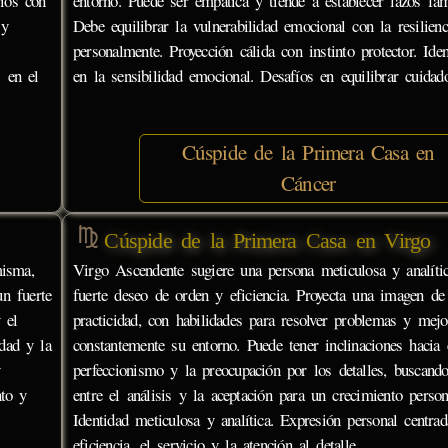
fíos con
entorno. Puede ser empática y tiende a establecer lazos fami
 y
Debe equilibrar la vulnerabilidad emocional con la resilienc
personalmente. Proyección cálida con instinto protector. Iden
s en el
en la sensibilidad emocional. Desafíos en equilibrar cuidado
Cúspide de la Primera Casa en
Cáncer
Cúspide de la Primera Casa en Virgo
misma,
Virgo Ascendente sugiere una persona meticulosa y analíti
un fuerte
fuerte deseo de orden y eficiencia. Proyecta una imagen de
 el
practicidad, con habilidades para resolver problemas y mejo
dad y la
constantemente su entorno. Puede tener inclinaciones hacia 
perfeccionismo y la preocupación por los detalles, buscando
nto y
entre el análisis y la aceptación para un crecimiento person
Identidad meticulosa y analítica. Expresión personal centrad
eficiencia, el servicio y la atención al detalle.