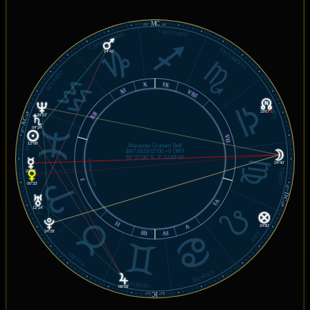
MC
22°
51'
SAGITARIO
CAPRICORNIO
ESCORPIÓN
14°42'
ACUARIO
IX
X
XI
VIII
LIBRA
19°07'
℞
XII
03'
28°22'
AC
04°24'
07°
PISCIS
VII
12°06'
Alexander Graham Bell
1847.03.03 07:00 +0 GMT
55° 57.00' N, 3° 13.00' W
© MiSabueso.com
24°40'
VIRGO
24°52'
I
00°33'
07°
DC
ARIES
VI
03'
12°24'
II
V
24°30'
24°28'
III
IV
LEO
TAURO
CÁNCER
GÉMINIS
08°08'
IC
51'
22°