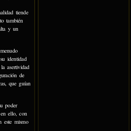
alidad tiende
sto también
alta y un
a menudo
su identidad
la asertividad
guración de
cas, que guían
su poder
en ello, con
en este mismo