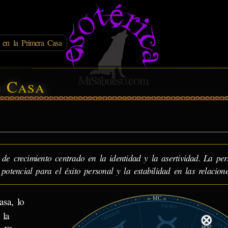
en la Primera Casa
 Casa
e crecimiento centrado en la identidad y la asertividad. La pe
potencial para el éxito personal y la estabilidad en las relacione
MC
sa, lo
20°
58'
TAURO
GÉMINIS
 la
ARIE
24°07'