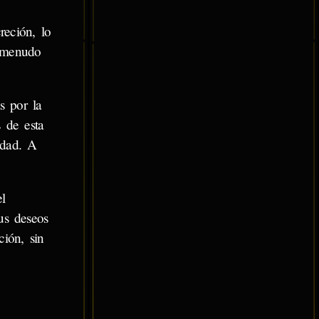
reción, lo
a menudo
s por la
 de esta
idad. A
l
us deseos
ción, sin