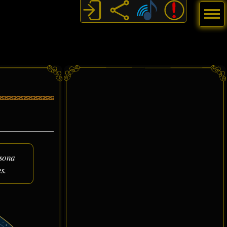
Menú
rsona
s.
S