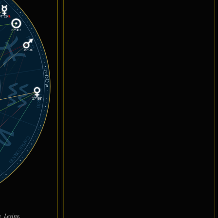
07°29'
℞
27°45'
PISCIS
15°04'
25°
DC
18'
ACUARIO
17°55'
CAPRICORNIO
 Levine.