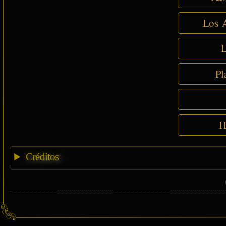
Los A
L
Pl
H
Créditos