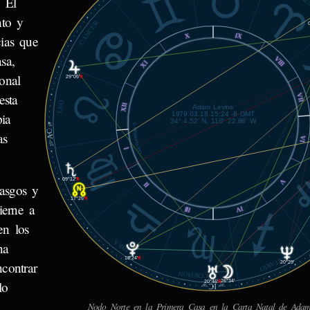
 El
nto y
CÁNCER
IX
X
cias que
sa,
VIII
XI
onal
29°05'
℞
esta
VII
LEO
XII
Adam Levine
1979.03.18 15:24 -8 GMT
pia
34° 4.52' N, 118° 22.86' W
18'
© MiSabueso.com
AC
as
VI
25°
I
VIRGO
09°12'
℞
V
II
asgos y
17°25'
℞
ierne a
IV
III
en los
LIBRA
na
SAGITARIO
18°24'
℞
ncontrar
20°29'
ESCORPIÓN
lo
26°34'
20°46'
℞
IC
58'
20°
Nodo Norte en la Primera Casa en la Carta Natal de Adam