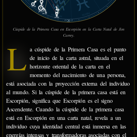
CAPRICORNIO
24°17'
17°55'
26°42'
14°11'
PISCIS
01°35'
ACUARIO
14°43'
IC
03'
27°
Cúspide de la Primera Casa en Escorpión en la Carta Natal de Jim
Carrey.
L
a cúspide de la Primera Casa es el punto
de inicio de la carta astral, situada en el
horizonte oriental de la carta en el
momento del nacimiento de una persona,
está asociada con la proyección externa del individuo
al mundo. Si la cúspide de la primera casa está en
Escorpión, significa que Escorpión es el signo
Ascendente. Cuando la cúspide de la primera casa
está en Escorpión en una carta natal, revela a un
individuo cuya identidad central está inmersa en las
energías intensas y transformadoras asociadas con el