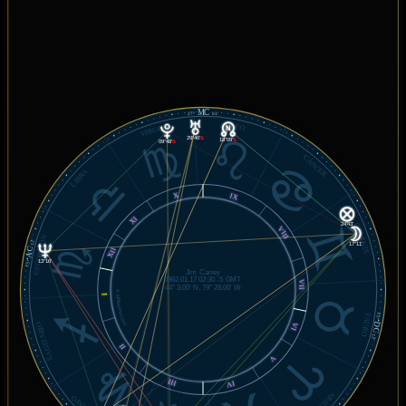
MC
27°
03'
LEO
VIRGO
29°46'
℞
18°09'
℞
09°48'
℞
CÁNCER
LIBRA
X
IX
XI
24°43'
GÉMINIS
VIII
ESCORPIÓN
12'
17°11'
AC
XII
13°16'
15°
Jim Carrey
1962.01.17 02:30 -5 GMT
VII
44° 3.00' N, 79° 28.00' W
© MiSabueso.com
I
TAURO
15°
DC
SAGITARIO
VI
12'
II
V
III
IV
ARIES