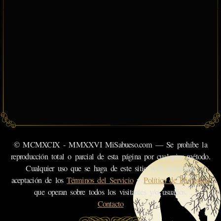
© MCMXCIX - MMXXVI MiSabueso.com — Se prohíbe la
reproducción total o parcial de esta página por cualquier método.
Cualquier uso que se haga de este sitio web constituye
aceptación de los
Términos del Servicio
y
Política de Privacidad
que operan sobre todos los visitantes y/o usuarios.
Contacto