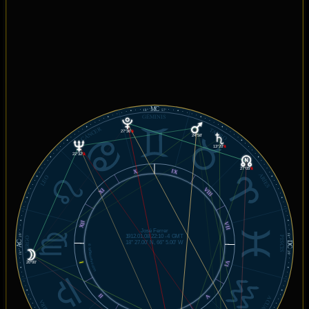
MC
14°
57'
GÉMINIS
CÁNCER
TAURO
27°36'
℞
24°58'
13°20'
℞
22°32'
℞
27°05'
℞
IX
X
ARIES
LEO
VIII
XI
XII
VII
José Ferrer
29'
14°
1912.01.08 22:10 -4 GMT
PISCIS
VIRGO
AC
DC
18° 27.00' N, 66° 5.00' W
© MiSabueso.com
14°
29'
VI
20°00'
I
II
V
ACUARIO
LIBRA