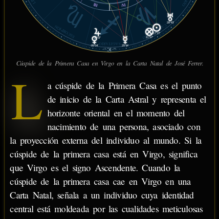
III
IV
28°43'
CAPRICORNIO
ESCORPIÓN
17°27'
11°57'
06°07'
SAGITARIO
25°14'
05°04'
IC
57'
14°
Cúspide de la Primera Casa en Virgo en la Carta Natal de José Ferrer.
L
a cúspide de la Primera Casa es el punto
de inicio de la Carta Astral y representa el
horizonte oriental en el momento del
nacimiento de una persona, asociado con
la proyección externa del individuo al mundo. Si la
cúspide de la primera casa está en Virgo, significa
que Virgo es el signo Ascendente. Cuando la
cúspide de la primera casa cae en Virgo en una
Carta Natal, señala a un individuo cuya identidad
central está moldeada por las cualidades meticulosas