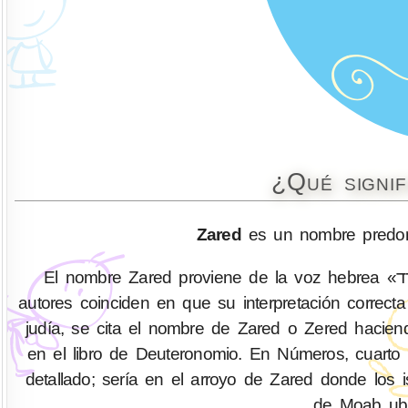
¿Qué signi
Zared
es un nombre predom
El nombre Zared proviene de la voz hebrea «זרד» (zered), la cual significa “rama”, sin embargo, la mayoría de
autores coinciden en que su interpretación correcta
judía, se cita el nombre de Zared o Zered hacie
en el libro de Deuteronomio. En Números, cuarto l
detallado; sería en el arroyo de Zared donde los 
de Moab ubi