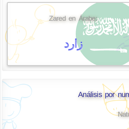
Zared en Árabe:
زارد
Análisis por nu
Nat