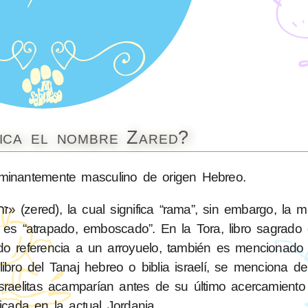
fica el nombre Zared?
inantemente masculino de origen Hebreo.
 es “atrapado, emboscado”. En la Tora, libro sagrado d
ndo referencia a un arroyuelo, también es mencionad
ibro del Tanaj hebreo o biblia israelí, se menciona 
israelitas acamparían antes de su último acercamiento
cada en la actual Jordania.