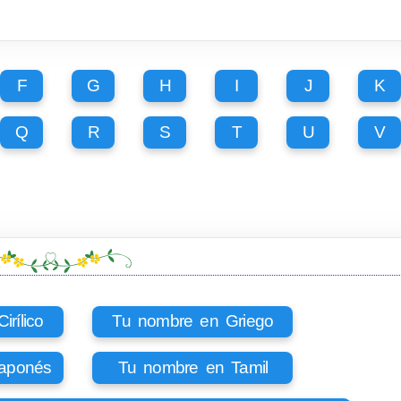
F
G
H
I
J
K
Q
R
S
T
U
V
rílico
Tu nombre en Griego
aponés
Tu nombre en Tamil