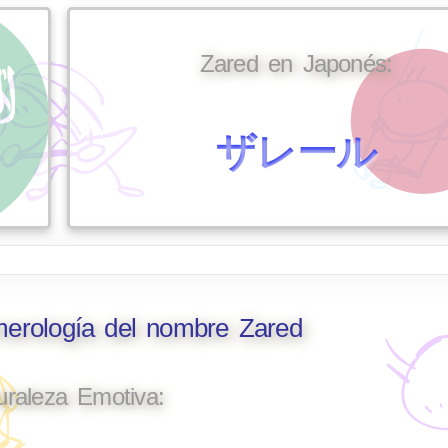
Zared en Japonés:
ザレール
merología del nombre Zared
uraleza Emotiva: