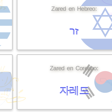
Zared en Hebreo:
זר
Zared en Coreano:
자레드