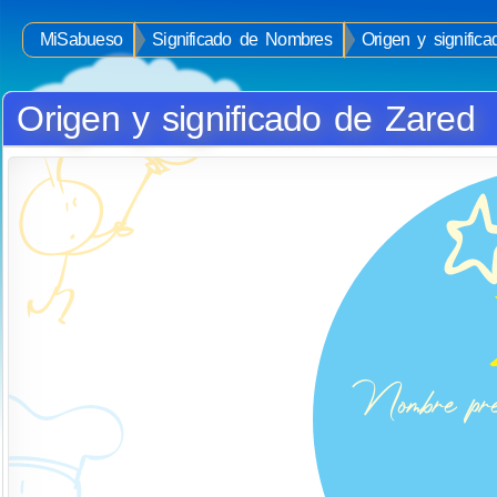
MiSabueso
Significado de Nombres
Origen y signific
Origen y significado de Zared