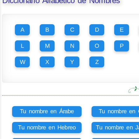
Diccionario Alfabético de Nombres
A
B
C
D
E
L
M
N
O
P
W
X
Y
Z
Tu nombre en Árabe
Tu nombre en Ci
Tu nombre en Hebreo
Tu nombre en J