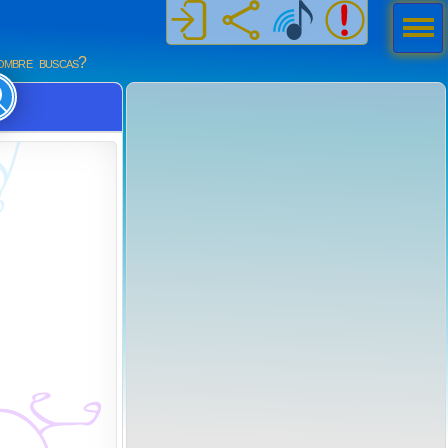
Men
ú
mbre buscas?