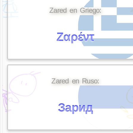
Zared en Griego:
Ζαρέντ
Zared en Ruso:
Зарид